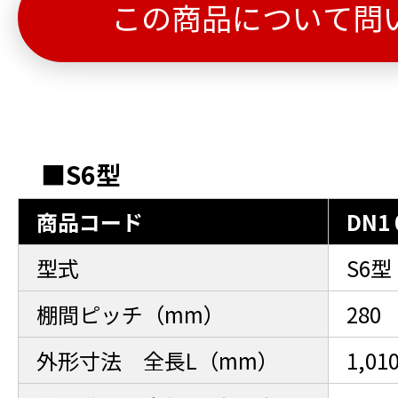
この商品について問
■S6型
商品コード
DN1 
型式
S6型
棚間ピッチ（mm）
280
外形寸法 全長L（mm）
1,01