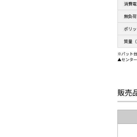
消費電
無負荷
ポリッ
質量（
※パット台
▲センタ
販売