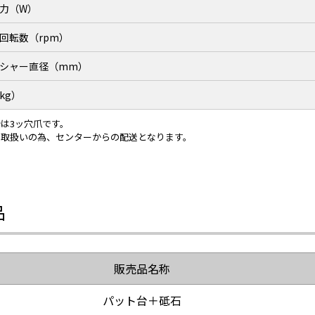
力（W）
回転数（rpm）
シャー直径（mm）
kg）
は3ッ穴爪です。
ー取扱いの為、センターからの配送となります。
品
販売品名称
パット台＋砥石