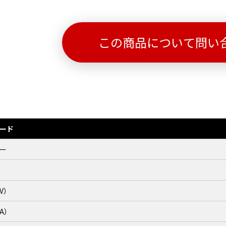
この商品について問い
ード
ー
V）
A）