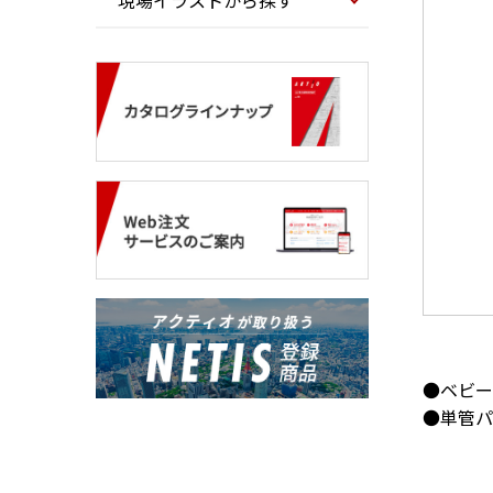
現場イラストから探す
●ベビー
●単管パ