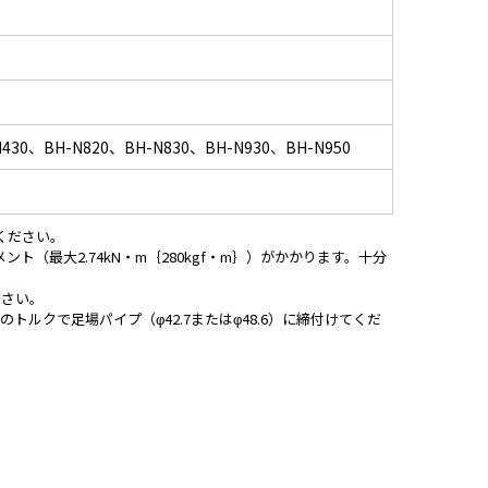
N430、BH-N820、BH-N830、BH-N930、BH-N950
でください。
最大2.74kN・m｛280kgf・m｝）がかかります。十分
ださい。
｝のトルクで足場パイプ（φ42.7またはφ48.6）に締付けてくだ