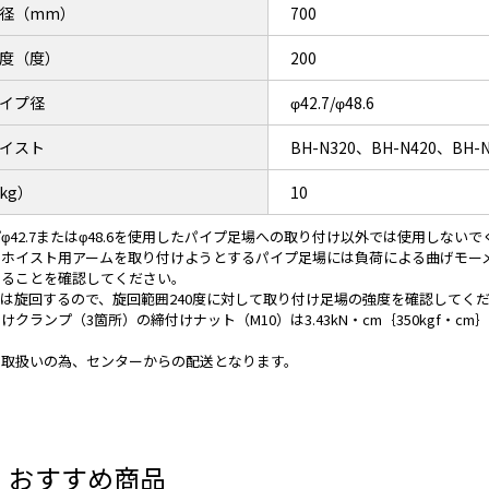
径（mm）
700
度（度）
200
イプ径
φ42.7/φ48.6
イスト
BH-N320、BH-N420、BH-
kg）
10
φ42.7またはφ48.6を使用したパイプ足場への取り付け以外では使用しない
ホイスト用アームを取り付けようとするパイプ足場には負荷による曲げモーメント（
あることを確認してください。
は旋回するので、旋回範囲240度に対して取り付け足場の強度を確認してく
けクランプ（3箇所）の締付けナット（M10）は3.43kN・cm｛350kgf・cm
ー取扱いの為、センターからの配送となります。
・おすすめ商品