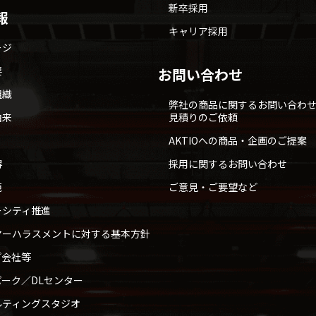
新卒採用
報
キャリア採用
ージ
要
お問い合わせ
組織
弊社の商品に関するお問い合わ
由来
見積りのご依頼
AKTIOへの商品・企画のご提案
得
採用に関するお問い合わせ
範
ご意見・ご要望など
ーシティ推進
マーハラスメントに対する基本方針
プ会社等
ーク／DLセンター
ルティングスタジオ