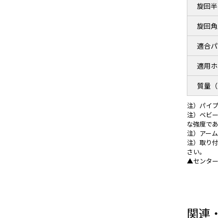
旋回半
旋回角
適合パ
適用ホ
質量（
注）パイプ
注）ベビー
な強度で
注）アーム
注）取り付
さい。
▲センタ
関連