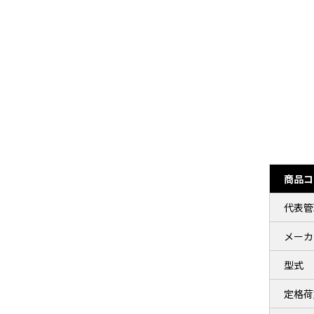
商品コ
代表管
メーカ
型式
定格荷