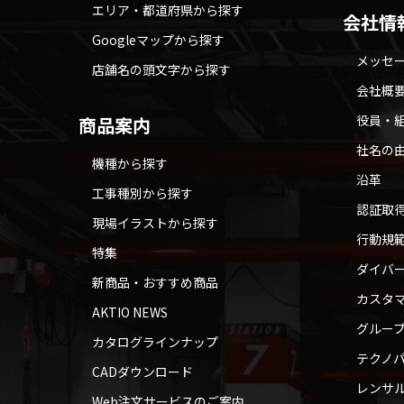
エリア・都道府県から探す
会社情
Googleマップから探す
メッセ
店舗名の頭文字から探す
会社概
役員・
商品案内
社名の
機種から探す
沿革
工事種別から探す
認証取
現場イラストから探す
行動規
特集
ダイバ
新商品・おすすめ商品
カスタ
AKTIO NEWS
グルー
カタログラインナップ
テクノパ
CADダウンロード
レンサ
Web注文サービスのご案内