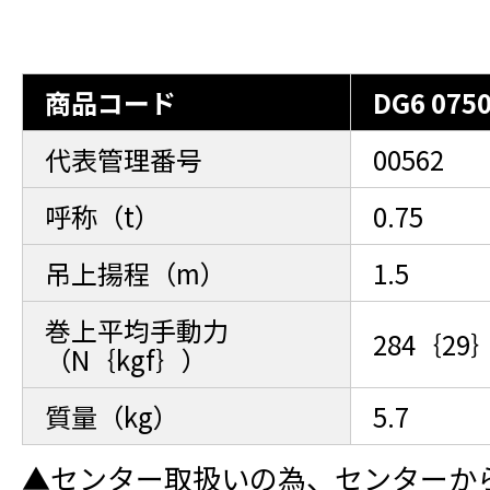
商品コード
DG6 075
代表管理番号
00562
呼称（t）
0.75
吊上揚程（m）
1.5
巻上平均手動力
284｛29
（N｛kgf｝）
質量（kg）
5.7
▲センター取扱いの為、センターか