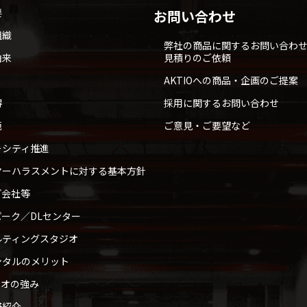
要
お問い合わせ
組織
弊社の商品に関するお問い合わ
由来
見積りのご依頼
AKTIOへの商品・企画のご提案
得
採用に関するお問い合わせ
範
ご意見・ご要望など
ーシティ推進
マーハラスメントに対する基本方針
プ会社等
ーク／DLセンター
ルティングスタジオ
ンタルのメリット
ィオの強み
野紹介