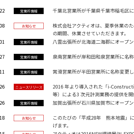
22
千葉北営業所が千葉県千葉市稲毛区に
営業所情報
08
株式会社アクティオは、夏季休業のため2
お知らせ
の期間、休業させていただきます。
01
八雲出張所が北海道二海郡にオープン
営業所情報
27
泉南営業所が岸和田和泉営業所に名称
営業所情報
11
常滑営業所が半田営業所に名称変更し
営業所情報
26
2016 年より導入された「i-Const
ニュースリリース
等）による3 次元計測業務の提供を
26
加賀出張所が石川県加賀市にオープン
営業所情報
18
このたびの「平成28年 熊本地震」
お知らせ
げます。
15
アクティオは2016NEW環境展(N-EXP