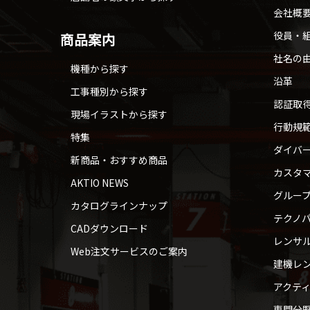
会社概
役員・
商品案内
社名の
機種から探す
沿革
工事種別から探す
認証取
現場イラストから探す
行動規
特集
ダイバ
新商品・おすすめ商品
カスタ
AKTIO NEWS
グルー
カタログラインナップ
テクノパ
CADダウンロード
レンサ
Web注文サービスのご案内
建機レ
アクテ
専門分