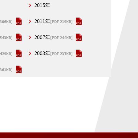
2015年
2011年
 306KB]
[PDF 219KB]
2007年
 543KB]
[PDF 244KB]
2003年
 429KB]
[PDF 237KB]
 361KB]