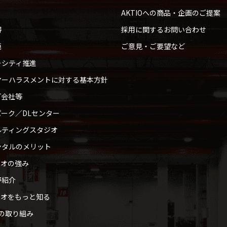
AKTIOへの商品・企画のご提案
得
採用に関するお問い合わせ
範
ご意見・ご要望など
ーシティ推進
マーハラスメントに対する基本方針
プ会社等
ーク／DLセンター
ルティングスタジオ
ンタルのメリット
ィオの強み
野紹介
ィオをもっと知る
への取り組み