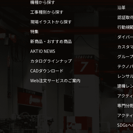
機種から探す
沿革
工事種別から探す
認証取
現場イラストから探す
行動規
特集
ダイバ
新商品・おすすめ商品
カスタ
AKTIO NEWS
グルー
カタログラインナップ
テクノパ
CADダウンロード
レンサ
Web注文サービスのご案内
建機レ
アクテ
専門分
アクテ
SDGs