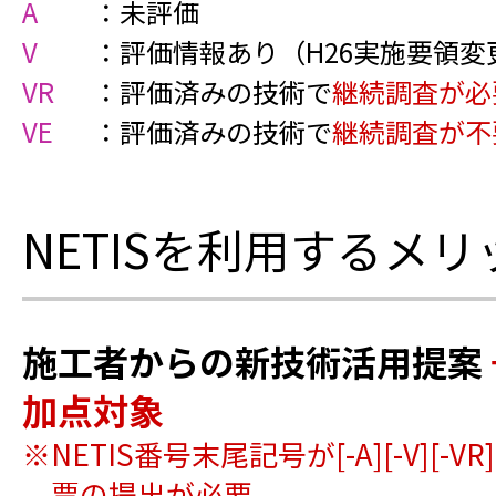
A
未評価
V
評価情報あり（H26実施要領変
VR
評価済みの技術で
継続調査が必
VE
評価済みの技術で
継続調査が不
NETISを利用するメリッ
施工者からの新技術活用提案
加点対象
※NETIS番号末尾記号が[-A][-V][
票の提出が必要