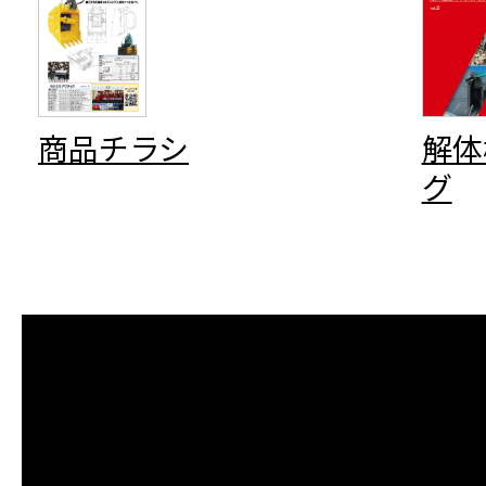
商品チラシ
解体
グ