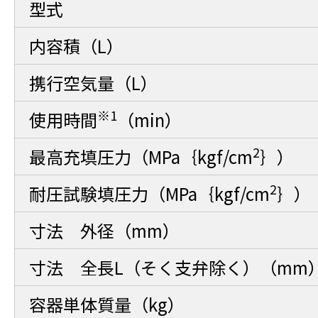
型式
内容積（L）
携行空気量（L）
※1
使用時間
（min）
2
最高充填圧力（MPa｛kgf/cm
｝）
2
耐圧試験填圧力（MPa｛kgf/cm
｝）
寸法 外径（mm）
寸法 全長L（そく支弁除く）（mm
容器単体質量（kg）