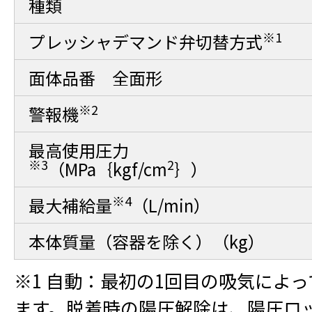
種類
※1
プレッシャデマンド弁切替方式
面体品番 全面形
※2
警報機
最高使用圧力
※3
2
（MPa｛kgf/cm
｝）
※4
最大補給量
（L/min）
本体質量（容器を除く）（kg）
※1 自動：最初の1回目の吸気によ
ます。脱着時の陽圧解除は、陽圧ロ