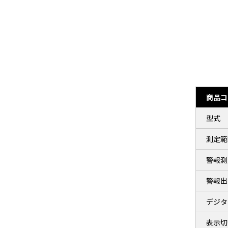
商品コ
型式
測定範
警報測
警報出
デジタ
表示切