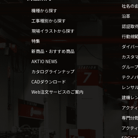
社名の
機種から探す
沿革
工事種別から探す
認証取
現場イラストから探す
行動規
特集
ダイバ
新商品・おすすめ商品
カスタ
AKTIO NEWS
グルー
カタログラインナップ
テクノパ
CADダウンロード
レンサ
Web注文サービスのご案内
建機レ
アクテ
専門分
アクテ
SDGs