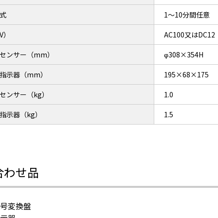
式
1～10分間任意
V）
AC100又はDC12
センサー（mm）
φ308×354H
指示器（mm）
195×68×175
センサー（kg）
1.0
指示器（kg）
1.5
合わせ品
号変換盤