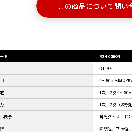
この商品について問い
ード
R2N 00604
OT-920
囲
0～60m/s瞬間
定
1次・2次 0～60
力
1次・2次（2次
ル表示
発光ダイオード2桁
替
瞬間値、平均値、