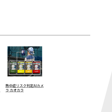
熱中症リスク判定AIカメ
）
ラ カオカラ