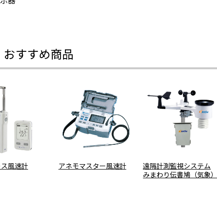
示器
・おすすめ商品
レス風速計
アネモマスター風速計
遠隔計測監視システム
みまわり伝書鳩（気象