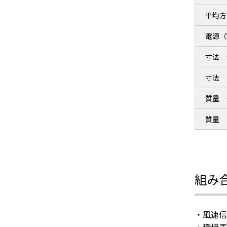
平均方
電源（
寸法 
寸法 
質量 
質量 
組み
・風速信