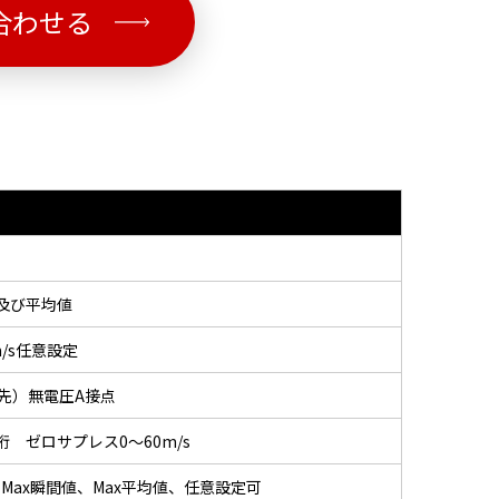
合わせる
値及び平均値
m/s任意設定
優先）無電圧A接点
 ゼロサプレス0～60m/s
Max瞬間値、Max平均値、任意設定可