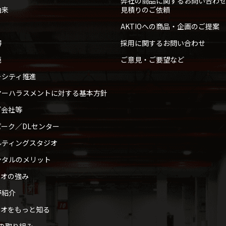
弊社の商品に関するお問い合わ
由来
見積りのご依頼
AKTIOへの商品・企画のご提案
得
採用に関するお問い合わせ
範
ご意見・ご要望など
ーシティ推進
マーハラスメントに対する基本方針
プ会社等
ーク／DLセンター
ルティングスタジオ
ンタルのメリット
ィオの強み
野紹介
ィオをもっと知る
への取り組み