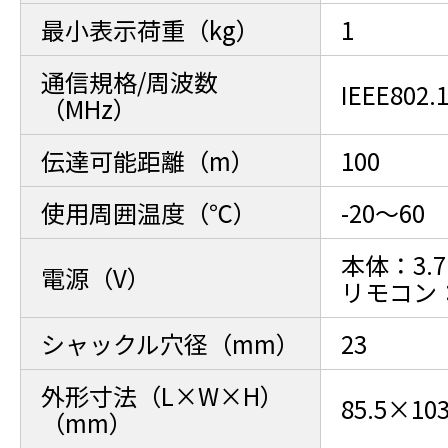
最小表示荷重（kg）
1
通信規格/周波数
IEEE802.
（MHz）
伝達可能距離（m）
100
使用周囲温度（℃）
-20～60
本体：3
電源（V）
リモコン
シャックル穴径（mm）
23
外形寸法（L×W×H）
85.5×10
（mm）