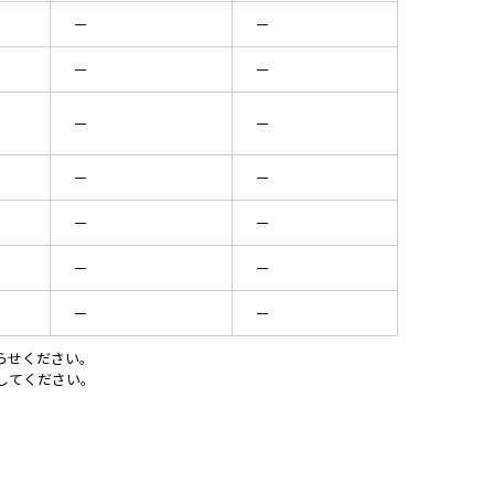
－
－
－
－
）
－
－
）
－
－
－
－
－
－
－
－
らせください。
直してください。