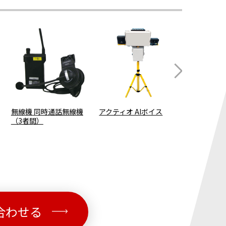
無線機 同時通話無線機
アクティオ AIボイス
吊荷通過警
（3者間）
合わせる