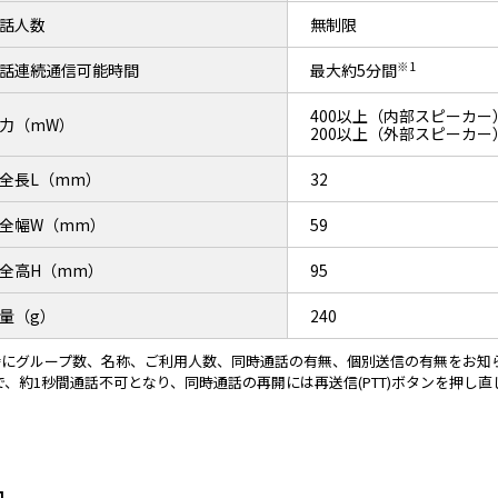
話人数
無制限
※1
話連続通信可能時間
最大約5分間
400以上（内部スピーカー
力（mW）
200以上（外部スピーカー
全長L（mm）
32
全幅W（mm）
59
全高H（mm）
95
量（g）
240
時にグループ数、名称、ご利用人数、同時通話の有無、個別送信の有無をお知
超で、約1秒間通話不可となり、同時通話の再開には再送信(PTT)ボタンを押し