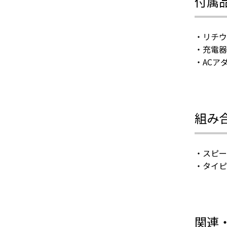
付属
・リチウ
・充電器
・ACア
組み
・スピー
・タイピ
関連