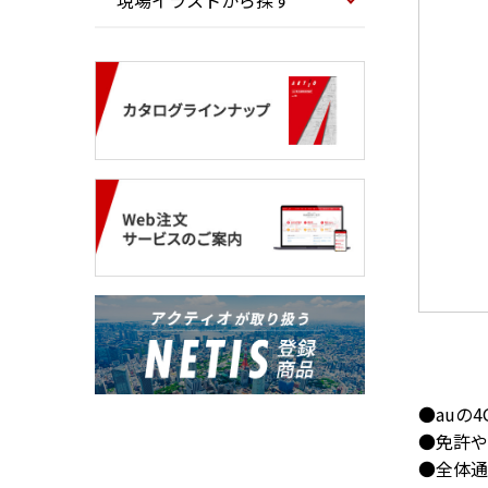
現場イラストから探す
●auの
●免許や
●全体通