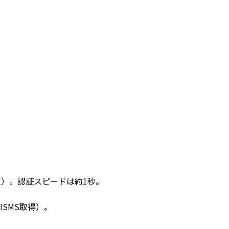
人）。認証スピードは約1秒。
SMS取得）。