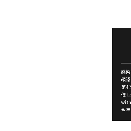
感染
顔認
第4
催
wi
今年