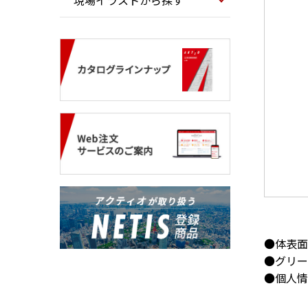
現場イラストから探す
●体表面
●グリー
●個人情