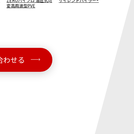
可
ZEROバイブロ 油圧式可
サイレントパイラー®
電動式公害対
変高周波型PVE
リーズ
合わせる