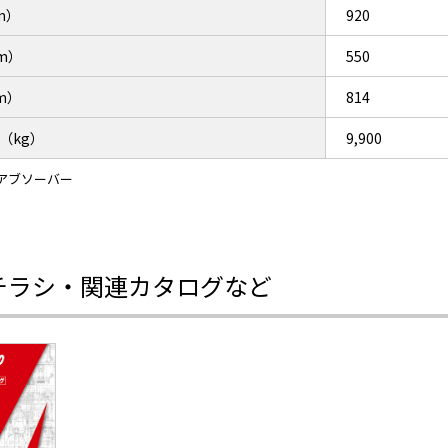
m）
920
m）
550
m）
814
（kg）
9,900
アブソーバー
チラシ・関連カタログなど