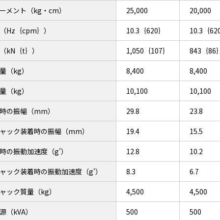
ーメント（kg・cm）
25,000
20,000
（Hz｛cpm｝）
10.3｛620｝
10.3｛62
（kN｛t｝）
1,050｛107｝
843｛86
量（kg）
8,400
8,400
量（kg）
10,100
10,100
時の振幅（mm）
29.8
23.8
ャック装着時の振幅（mm）
19.4
15.5
時の振動加速度（g'）
12.8
10.2
ャック装着時の振動加速度（g'）
8.3
6.7
ャック質量（kg）
4,500
4,500
源（kVA）
500
500