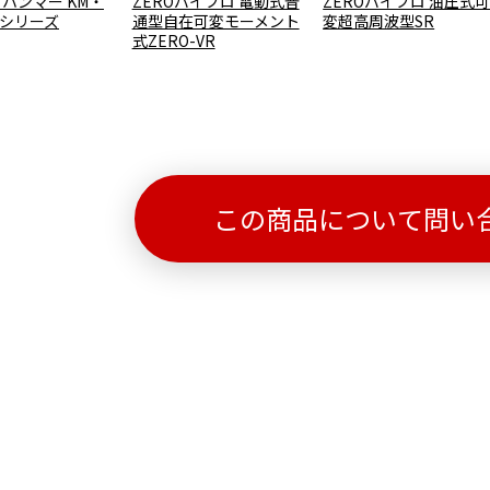
ハンマー KM・
ZEROバイブロ 電動式普
ZEROバイブロ 油圧式
Mシリーズ
通型自在可変モーメント
変超高周波型SR
式ZERO-VR
この商品について問い