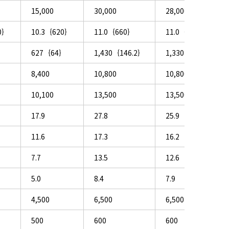
15,000
30,000
28,000
0｝
10.3｛620｝
11.0｛660｝
11.0｛660｝
｝
627｛64｝
1,430｛146.2｝
1,330｛136.4｝
8,400
10,800
10,800
10,100
13,500
13,500
17.9
27.8
25.9
11.6
17.3
16.2
7.7
13.5
12.6
5.0
8.4
7.9
4,500
6,500
6,500
500
600
600