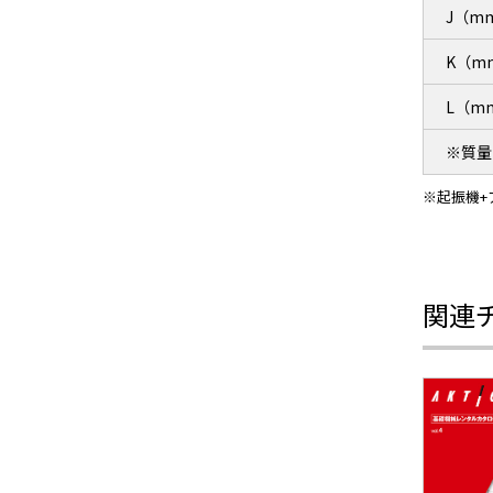
J（m
K（m
L（m
※質量
※起振機+
関連