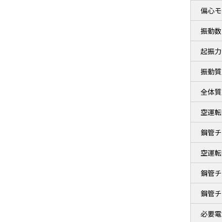
偏心モ
振動数
起振力
振動質
全体質
空運転
鋼管チ
空運転
鋼管チ
鋼管チ
必要電