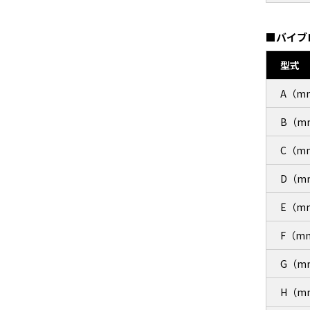
■バイブ
型式
A（m
B（m
C（m
D（m
E（m
F（m
G（m
H（m