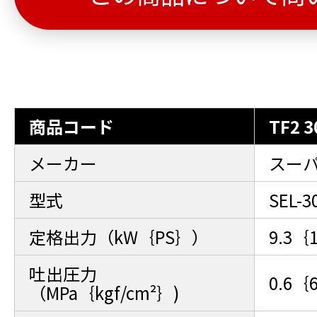
商品コード
TF2 3
メーカー
スー
型式
SEL-3
定格出力（kW｛PS｝）
9.3｛
吐出圧力
0.6｛
（MPa｛kgf/cm²｝)