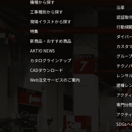
機種から探す
沿革
工事種別から探す
認証取
現場イラストから探す
行動規
特集
ダイバ
新商品・おすすめ商品
カスタ
AKTIO NEWS
グルー
カタログラインナップ
テクノパ
CADダウンロード
レンサ
Web注文サービスのご案内
建機レ
アクテ
専門分
アクテ
SDGs