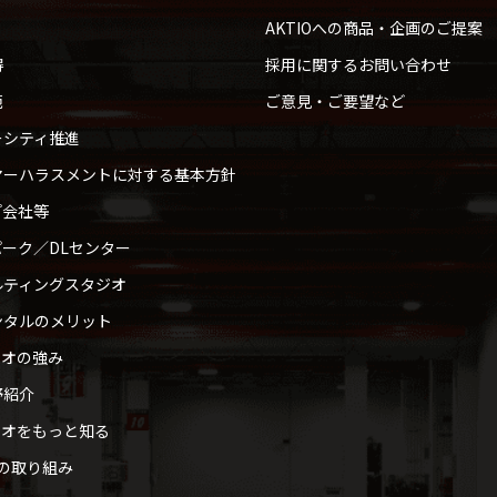
AKTIOへの商品・企画のご提案
得
採用に関するお問い合わせ
範
ご意見・ご要望など
ーシティ推進
マーハラスメントに対する基本方針
プ会社等
ーク／DLセンター
ルティングスタジオ
ンタルのメリット
ィオの強み
野紹介
ィオをもっと知る
への取り組み