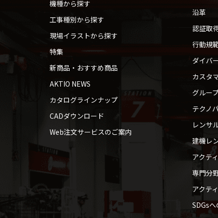
機種から探す
沿革
工事種別から探す
認証取
現場イラストから探す
行動規
特集
ダイバ
新商品・おすすめ商品
カスタ
AKTIO NEWS
グルー
カタログラインナップ
テクノパ
CADダウンロード
レンサ
Web注文サービスのご案内
建機レ
アクテ
専門分
アクテ
SDGs