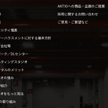
AKTIOへの商品・企画のご提案
得
採用に関するお問い合わせ
範
ご意見・ご要望など
ーシティ推進
マーハラスメントに対する基本方針
プ会社等
ーク／DLセンター
ルティングスタジオ
ンタルのメリット
ィオの強み
野紹介
ィオをもっと知る
への取り組み