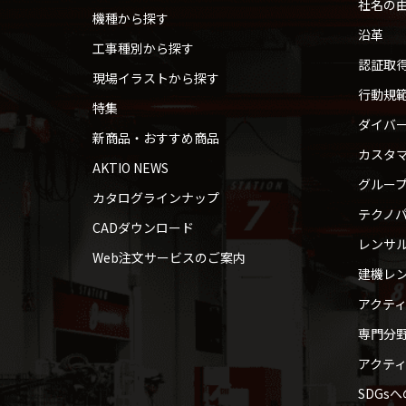
社名の
機種から探す
沿革
工事種別から探す
認証取
現場イラストから探す
行動規
特集
ダイバ
新商品・おすすめ商品
カスタ
AKTIO NEWS
グルー
カタログラインナップ
テクノパ
CADダウンロード
レンサ
Web注文サービスのご案内
建機レ
アクテ
専門分
アクテ
SDGs