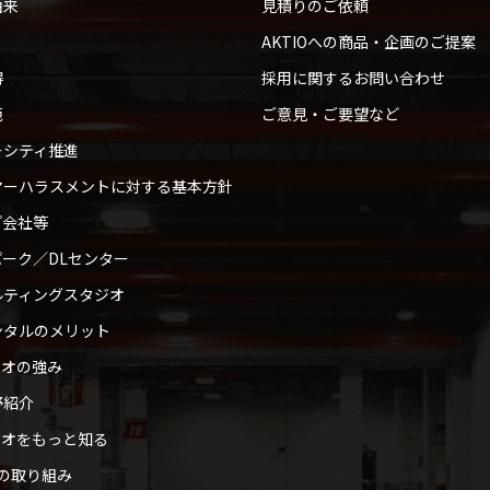
由来
見積りのご依頼
AKTIOへの商品・企画のご提案
得
採用に関するお問い合わせ
範
ご意見・ご要望など
ーシティ推進
マーハラスメントに対する基本方針
プ会社等
ーク／DLセンター
ルティングスタジオ
ンタルのメリット
ィオの強み
野紹介
ィオをもっと知る
への取り組み