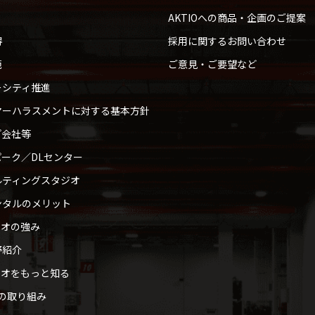
AKTIOへの商品・企画のご提案
得
採用に関するお問い合わせ
範
ご意見・ご要望など
ーシティ推進
マーハラスメントに対する基本方針
プ会社等
ーク／DLセンター
ルティングスタジオ
ンタルのメリット
ィオの強み
野紹介
ィオをもっと知る
への取り組み