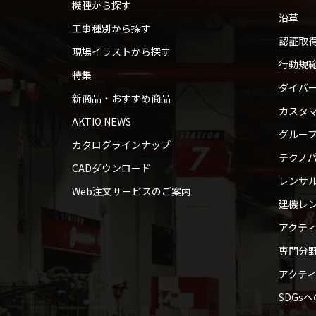
機種から探す
沿革
工事種別から探す
認証取
現場イラストから探す
行動規
特集
ダイバ
新商品・おすすめ商品
カスタ
AKTIO NEWS
グルー
カタログラインナップ
テクノパ
CADダウンロード
レンサ
Web注文サービスのご案内
建機レ
アクテ
専門分
アクテ
SDGs