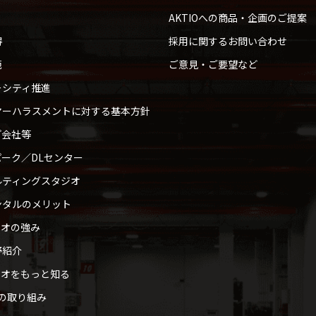
AKTIOへの商品・企画のご提案
得
採用に関するお問い合わせ
範
ご意見・ご要望など
ーシティ推進
マーハラスメントに対する基本方針
プ会社等
ーク／DLセンター
ルティングスタジオ
ンタルのメリット
ィオの強み
野紹介
ィオをもっと知る
への取り組み