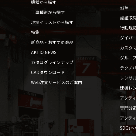
機種から探す
沿革
工事種別から探す
認証取
現場イラストから探す
行動規
特集
ダイバ
新商品・おすすめ商品
カスタ
AKTIO NEWS
グルー
カタログラインナップ
テクノパ
CADダウンロード
レンサ
Web注文サービスのご案内
建機レ
アクテ
専門分
アクテ
SDGs