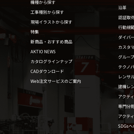
機種から探す
沿革
工事種別から探す
認証取
現場イラストから探す
行動規
特集
ダイバ
新商品・おすすめ商品
カスタ
AKTIO NEWS
グルー
カタログラインナップ
テクノパ
CADダウンロード
レンサ
Web注文サービスのご案内
建機レ
アクテ
専門分
アクテ
SDGs