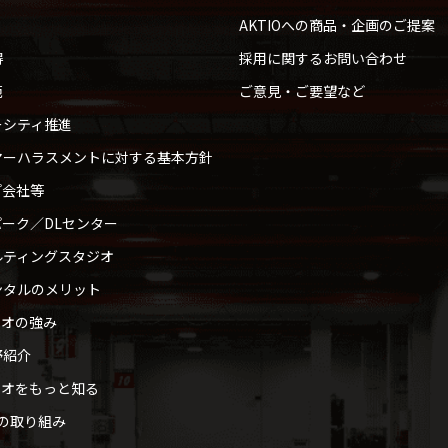
AKTIOへの商品・企画のご提案
得
採用に関するお問い合わせ
範
ご意見・ご要望など
ーシティ推進
マーハラスメントに対する基本方針
プ会社等
ーク／DLセンター
ルティングスタジオ
ンタルのメリット
ィオの強み
野紹介
ィオをもっと知る
への取り組み