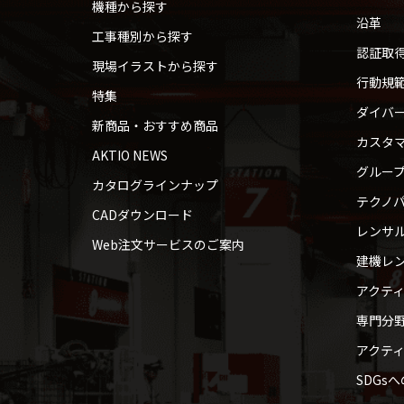
機種から探す
沿革
工事種別から探す
認証取
現場イラストから探す
行動規
特集
ダイバ
新商品・おすすめ商品
カスタ
AKTIO NEWS
グルー
カタログラインナップ
テクノパ
CADダウンロード
レンサ
Web注文サービスのご案内
建機レ
アクテ
専門分
アクテ
SDGs