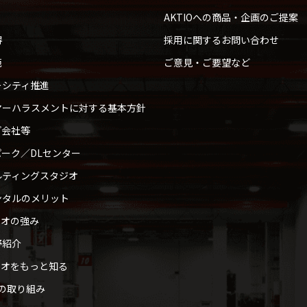
AKTIOへの商品・企画のご提案
得
採用に関するお問い合わせ
範
ご意見・ご要望など
ーシティ推進
マーハラスメントに対する基本方針
プ会社等
ーク／DLセンター
ルティングスタジオ
ンタルのメリット
ィオの強み
野紹介
ィオをもっと知る
への取り組み