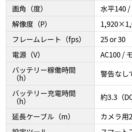
画角（度）
水平140 /
解像度（P）
1,920×1,
フレームレート（fps）
25 or 30
電源（V）
AC100 
バッテリー稼働時間
警告なし
（h）
バッテリー充電時間
約3.3（DC
（h）
延長ケーブル（m）
カメラ用2
設定ツール
スマート