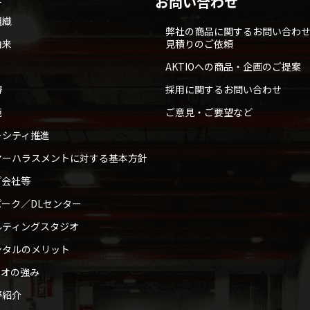
お問い合わせ
組織
弊社の商品に関するお問い合わ
由来
見積りのご依頼
AKTIOへの商品・企画のご提案
得
採用に関するお問い合わせ
範
ご意見・ご要望など
ーシティ推進
マーハラスメントに対する基本方針
プ会社等
ーク／DLセンター
ルティングスタジオ
ンタルのメリット
ィオの強み
野紹介