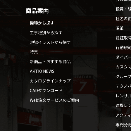
役員・
商品案内
社名の
機種から探す
沿革
工事種別から探す
認証取
現場イラストから探す
行動規
特集
ダイバ
新商品・おすすめ商品
カスタ
AKTIO NEWS
グルー
カタログラインナップ
テクノパ
CADダウンロード
レンサ
Web注文サービスのご案内
建機レ
アクテ
専門分