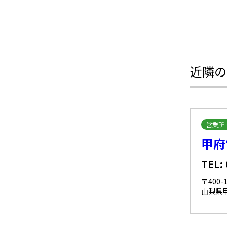
近隣の
営業所
甲府
TEL:
〒400-1
山梨県甲