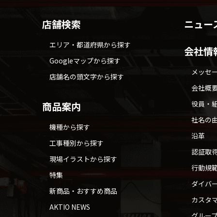
店舗検索
ニュー
エリア・都道府県から探す
会社情
Googleマップから探す
メッセ
店舗名の頭文字から探す
会社概
役員・
商品案内
社名の
機種から探す
沿革
工事種別から探す
認証取
現場イラストから探す
行動規
特集
ダイバ
新商品・おすすめ商品
カスタ
AKTIO NEWS
グルー