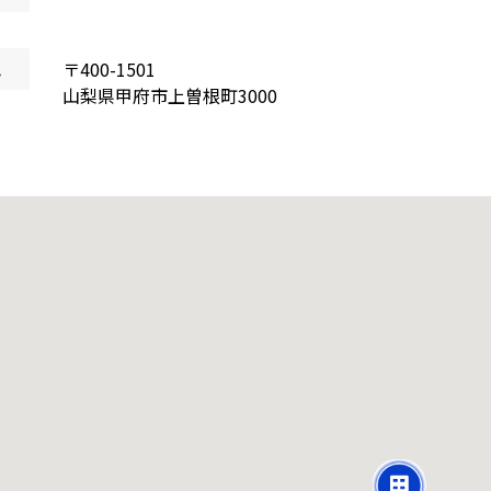
地
〒
400-1501
山梨県
甲府市上曽根町
3000