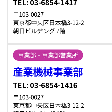
TEL: 03-6854-1417
〒103-0027
東京都中央区日本橋3-12-2
朝日ビルヂング 7階
事業部・事業部営業所
産業機械事業部
TEL: 03-6854-1416
〒103-0027
東京都中央区日本橋3-12-2