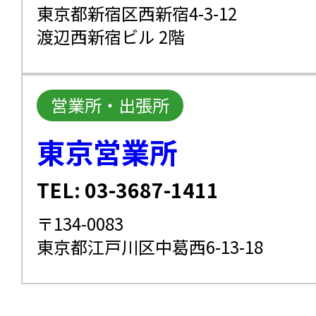
東京都新宿区西新宿4-3-12
渡辺西新宿ビル 2階
営業所・出張所
東京営業所
TEL: 03-3687-1411
〒134-0083
東京都江戸川区中葛西6-13-18