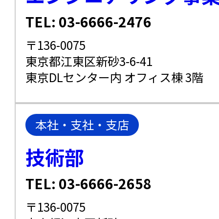
TEL: 03-6666-2476
〒136-0075
東京都江東区新砂3-6-41
東京DLセンター内 オフィス棟 3階
本社・支社・支店
技術部
TEL: 03-6666-2658
〒136-0075