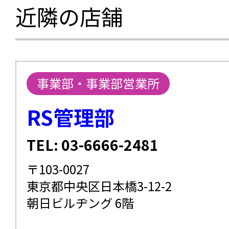
近隣の店舗
事業部・事業部営業所
RS管理部
TEL: 03-6666-2481
〒103-0027
東京都中央区日本橋3-12-2
朝日ビルヂング 6階