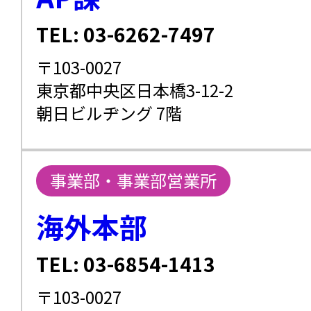
TEL: 03-6262-7497
〒103-0027
東京都中央区日本橋3-12-2
朝日ビルヂング 7階
事業部・事業部営業所
海外本部
TEL: 03-6854-1413
〒103-0027