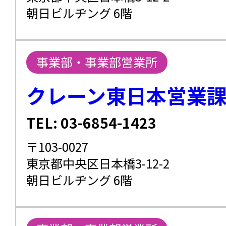
朝日ビルヂング 6階
事業部・事業部営業所
クレーン東日本営業
TEL: 03-6854-1423
〒103-0027
東京都中央区日本橋3-12-2
朝日ビルヂング 6階