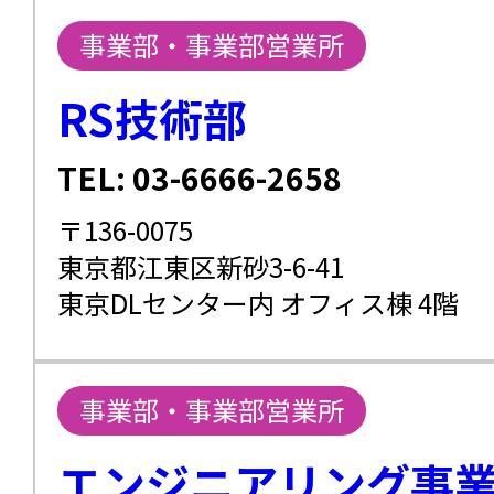
事業部・事業部営業所
RS技術部
TEL: 03-6666-2658
〒136-0075
東京都江東区新砂3-6-41
東京DLセンター内 オフィス棟 4階
事業部・事業部営業所
エンジニアリング事