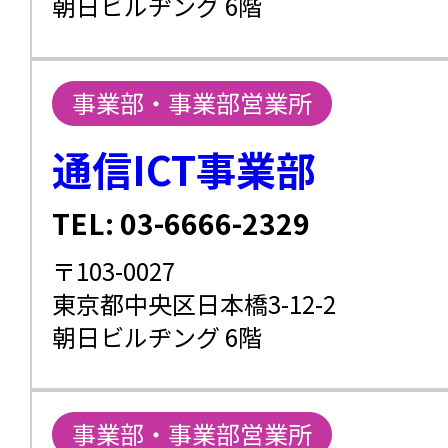
朝日ビルヂング 6階
事業部・事業部営業所
通信ICT事業部
TEL: 03-6666-2329
〒103-0027
東京都中央区日本橋3-12-2
朝日ビルヂング 6階
事業部・事業部営業所