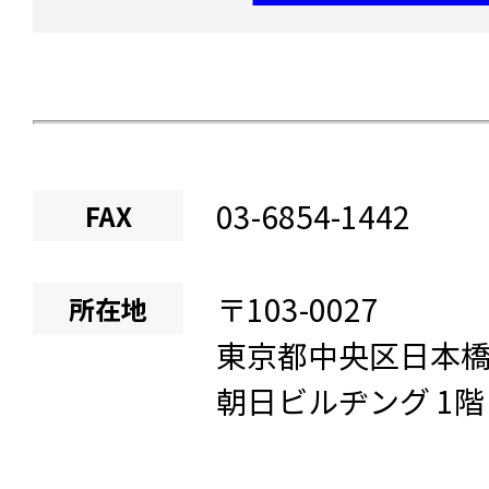
03-6854-1442
FAX
〒
103-0027
所在地
東京都
中央区日本
朝日ビルヂング 1階