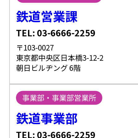
鉄道営業課
TEL: 03-6666-2259
〒103-0027
東京都中央区日本橋3-12-2
朝日ビルヂング 6階
事業部・事業部営業所
鉄道事業部
TEL: 03-6666-2259