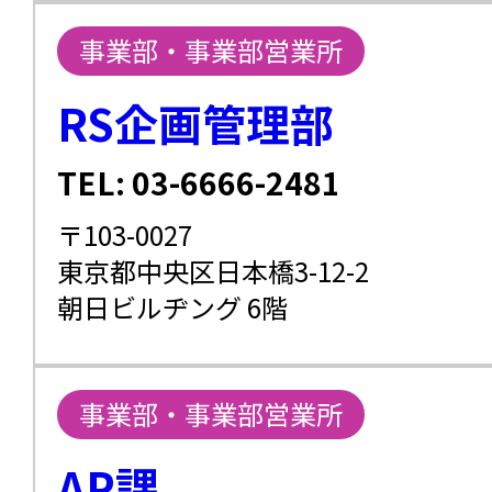
事業部・事業部営業所
RS企画管理部
TEL: 03-6666-2481
〒103-0027
東京都中央区日本橋3-12-2
朝日ビルヂング 6階
事業部・事業部営業所
AP課