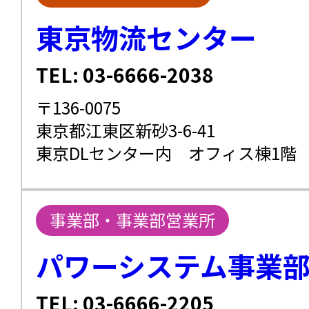
東京物流センター
TEL: 03-6666-2038
〒136-0075
東京都江東区新砂3-6-41
東京DLセンター内 オフィス棟1階
事業部・事業部営業所
パワーシステム事業
TEL: 03-6666-2205