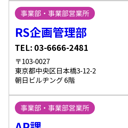
事業部・事業部営業所
RS企画管理部
TEL: 03-6666-2481
〒103-0027
東京都中央区日本橋3-12-2
朝日ビルヂング 6階
事業部・事業部営業所
AP課