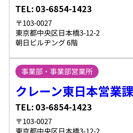
TEL: 03-6854-1423
〒103-0027
東京都中央区日本橋3-12-2
朝日ビルヂング 6階
事業部・事業部営業所
クレーン東日本営業
TEL: 03-6854-1423
〒103-0027
東京都中央区日本橋3-12-2