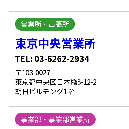
営業所・出張所
東京中央営業所
TEL: 03-6262-2934
〒103-0027
東京都中央区日本橋3-12-2
朝日ビルヂング1階
事業部・事業部営業所