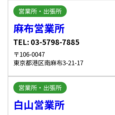
営業所・出張所
麻布営業所
TEL: 03-5798-7885
〒106-0047
東京都港区南麻布3-21-17
営業所・出張所
白山営業所