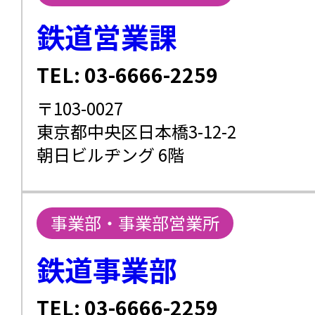
鉄道営業課
TEL: 03-6666-2259
〒103-0027
東京都中央区日本橋3-12-2
朝日ビルヂング 6階
事業部・事業部営業所
鉄道事業部
TEL: 03-6666-2259