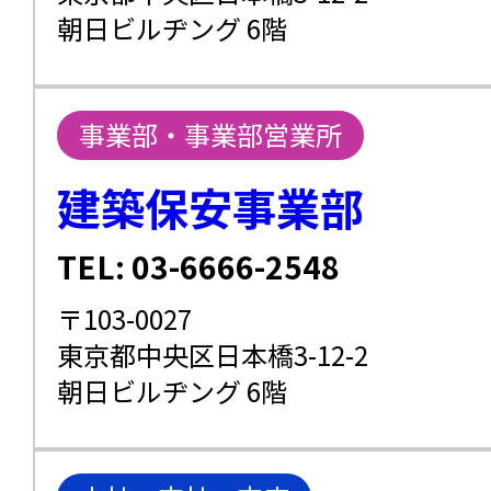
朝日ビルヂング 6階
事業部・事業部営業所
建築保安事業部
TEL: 03-6666-2548
〒103-0027
東京都中央区日本橋3-12-2
朝日ビルヂング 6階