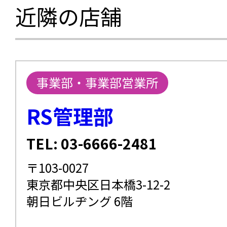
近隣の店舗
事業部・事業部営業所
RS管理部
TEL: 03-6666-2481
〒103-0027
東京都中央区日本橋3-12-2
朝日ビルヂング 6階