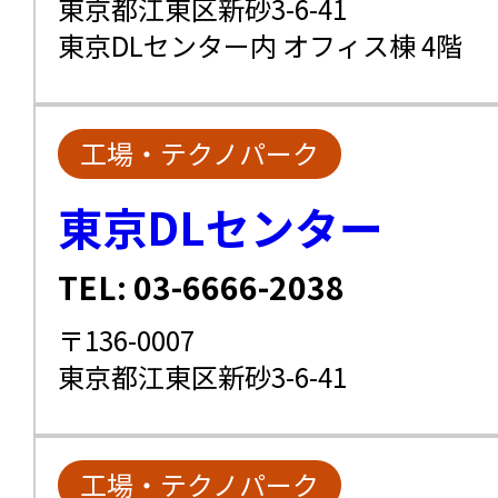
東京都江東区新砂3-6-41
東京DLセンター内 オフィス棟 4階
工場・テクノパーク
東京DLセンター
TEL: 03-6666-2038
〒136-0007
東京都江東区新砂3-6-41
工場・テクノパーク