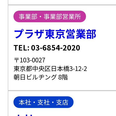
事業部・事業部営業所
プラザ東京営業部
TEL: 03-6854-2020
〒103-0027
東京都中央区日本橋3-12-2
朝日ビルヂング 8階
本社・支社・支店