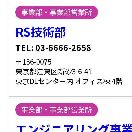
事業部・事業部営業所
RS技術部
TEL: 03-6666-2658
〒136-0075
東京都江東区新砂3-6-41
東京DLセンター内 オフィス棟 4階
事業部・事業部営業所
エンジニアリング事