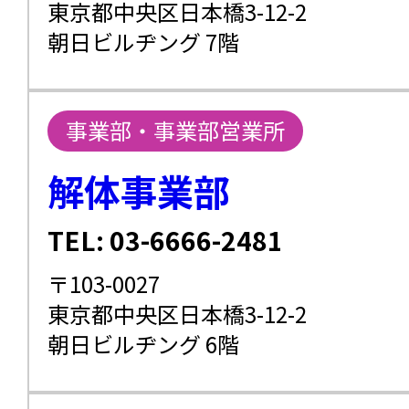
東京都中央区日本橋3-12-2
朝日ビルヂング 7階
事業部・事業部営業所
解体事業部
TEL: 03-6666-2481
〒103-0027
東京都中央区日本橋3-12-2
朝日ビルヂング 6階