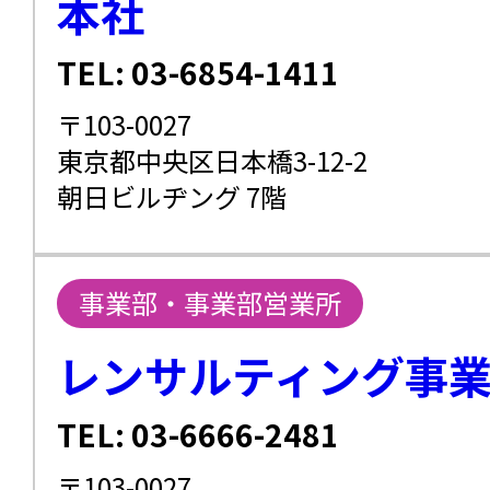
本社
TEL: 03-6854-1411
〒103-0027
東京都中央区日本橋3-12-2
朝日ビルヂング 7階
事業部・事業部営業所
レンサルティング事
TEL: 03-6666-2481
〒103-0027