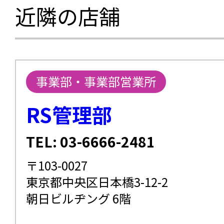
近隣の店舗
事業部・事業部営業所
RS管理部
TEL: 03-6666-2481
〒103-0027
東京都中央区日本橋3-12-2
朝日ビルヂング 6階