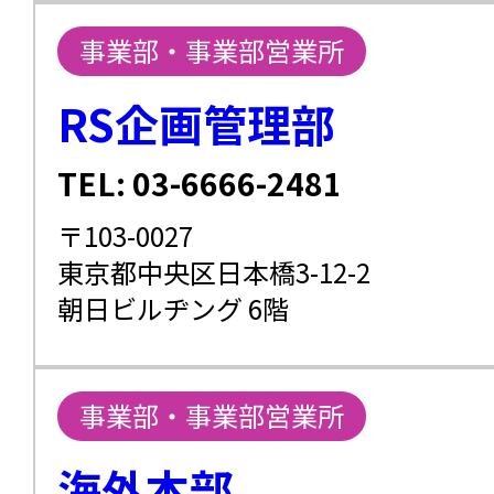
事業部・事業部営業所
RS企画管理部
TEL: 03-6666-2481
〒103-0027
東京都中央区日本橋3-12-2
朝日ビルヂング 6階
事業部・事業部営業所
海外本部