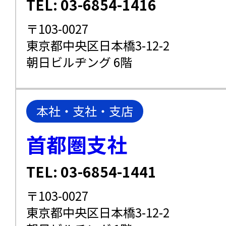
TEL: 03-6854-1416
〒103-0027
東京都中央区日本橋3-12-2
朝日ビルヂング 6階
本社・支社・支店
首都圏支社
TEL: 03-6854-1441
〒103-0027
東京都中央区日本橋3-12-2