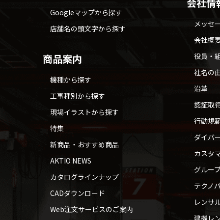
会社情
Googleマップから探す
メッセ
店舗名の頭文字から探す
会社概
役員・
商品案内
社名の
機種から探す
沿革
工事種別から探す
認証取
現場イラストから探す
行動規
特集
ダイバ
新商品・おすすめ商品
カスタ
AKTIO NEWS
グルー
カタログラインナップ
テクノパ
CADダウンロード
レンサ
Web注文サービスのご案内
建機レ