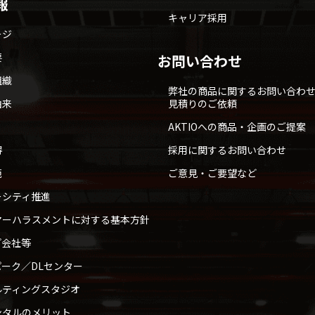
報
キャリア採用
ージ
要
お問い合わせ
組織
弊社の商品に関するお問い合わ
由来
見積りのご依頼
AKTIOへの商品・企画のご提案
得
採用に関するお問い合わせ
範
ご意見・ご要望など
ーシティ推進
マーハラスメントに対する基本方針
プ会社等
ーク／DLセンター
ルティングスタジオ
ンタルのメリット