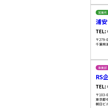
営業所
浦安
TEL:
〒279-0
千葉県浦
事業部
RS
TEL:
〒103-0
東京都中
朝日ビル