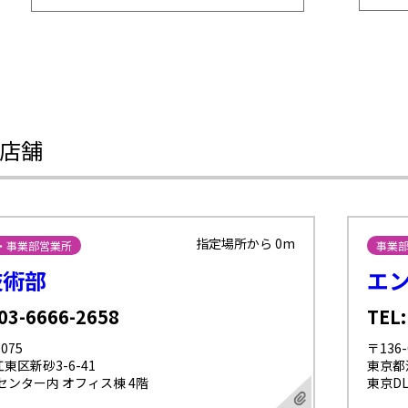
店舗
指定場所から 0m
・事業部営業所
事業
技術部
エ
 03-6666-2658
TEL:
075
〒136-
東区新砂3-6-41
東京都江
センター内 オフィス棟 4階
東京D