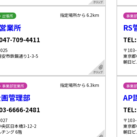
指定場所から 6.2km
・出張所
事業
営業所
RS
 047-709-4411
TEL:
025
〒103-
安市鉄鋼通り1-3-5
東京都
朝日ビ
指定場所から 6.3km
・事業部営業所
事業
企画管理部
AP
 03-6666-2481
TEL:
027
〒103-
央区日本橋3-12-2
東京都
ヂング 6階
朝日ビ