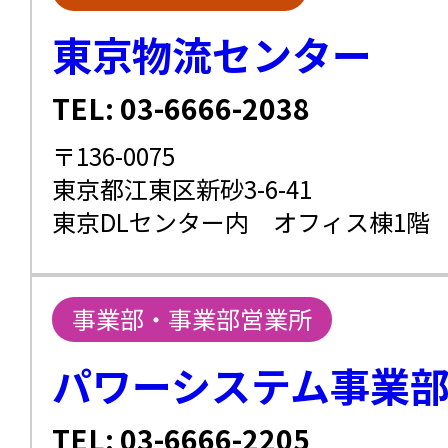
東京物流センター
TEL: 03-6666-2038
〒136-0075
東京都江東区新砂3-6-41
東京DLセンター内 オフィス棟1階
事業部・事業部営業所
パワーシステム事業
TEL: 03-6666-2205