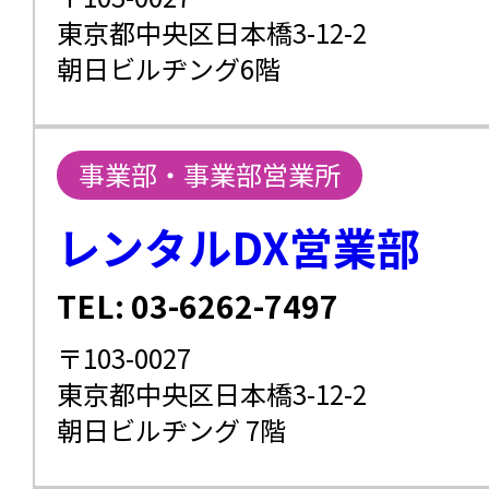
東京都中央区日本橋3-12-2
朝日ビルヂング6階
事業部・事業部営業所
レンタルDX営業部
TEL: 03-6262-7497
〒103-0027
東京都中央区日本橋3-12-2
朝日ビルヂング 7階