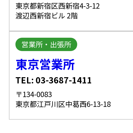
東京都新宿区西新宿4-3-12
渡辺西新宿ビル 2階
営業所・出張所
東京営業所
TEL: 03-3687-1411
〒134-0083
東京都江戸川区中葛西6-13-18