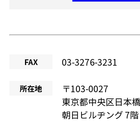
03-3276-3231
FAX
〒
103-0027
所在地
東京都
中央区日本
朝日ビルヂング 7階