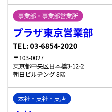
事業部・事業部営業所
プラザ東京営業部
TEL: 03-6854-2020
〒103-0027
東京都中央区日本橋3-12-2
朝日ビルヂング 8階
本社・支社・支店