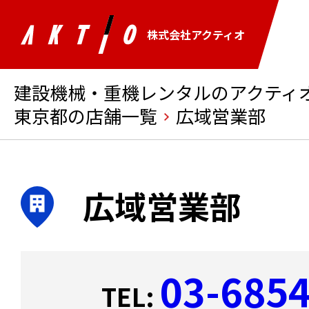
株式会社アクティオ
建設機械・重機レンタルのアクティオ 
東京都の店舗一覧
広域営業部
広域営業部
03-685
TEL: