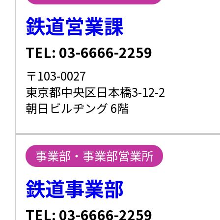
鉄道営業課
TEL: 03-6666-2259
〒103-0027
東京都中央区日本橋3-12-2
朝日ビルヂング 6階
事業部・事業部営業所
鉄道事業部
TEL: 03-6666-2259