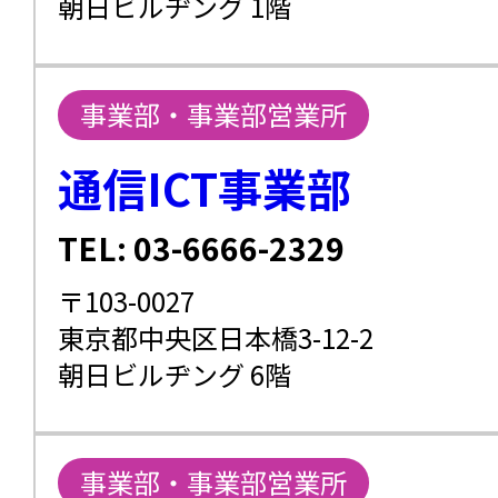
朝日ビルヂング 1階
事業部・事業部営業所
通信ICT事業部
TEL: 03-6666-2329
〒103-0027
東京都中央区日本橋3-12-2
朝日ビルヂング 6階
事業部・事業部営業所