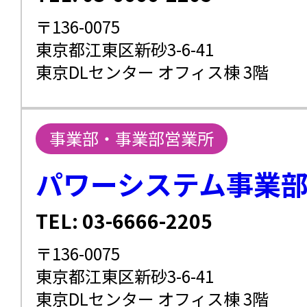
〒136-0075
東京都江東区新砂3-6-41
東京DLセンター オフィス棟 3階
事業部・事業部営業所
パワーシステム事業部
TEL: 03-6666-2205
〒136-0075
東京都江東区新砂3-6-41
東京DLセンター オフィス棟 3階