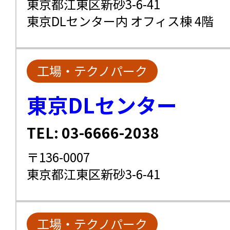
東京都江東区新砂3-6-41
東京DLセンター内 オフィス棟 4階
工場・テクノパーク
東京DLセンター
TEL: 03-6666-2038
〒136-0007
東京都江東区新砂3-6-41
工場・テクノパーク