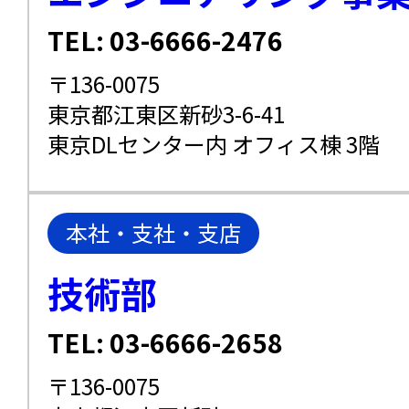
TEL: 03-6666-2476
〒136-0075
東京都江東区新砂3-6-41
東京DLセンター内 オフィス棟 3階
本社・支社・支店
技術部
TEL: 03-6666-2658
〒136-0075