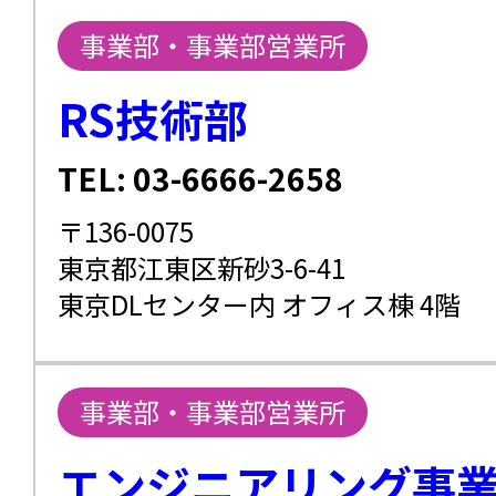
事業部・事業部営業所
RS技術部
TEL: 03-6666-2658
〒136-0075
東京都江東区新砂3-6-41
東京DLセンター内 オフィス棟 4階
事業部・事業部営業所
エンジニアリング事