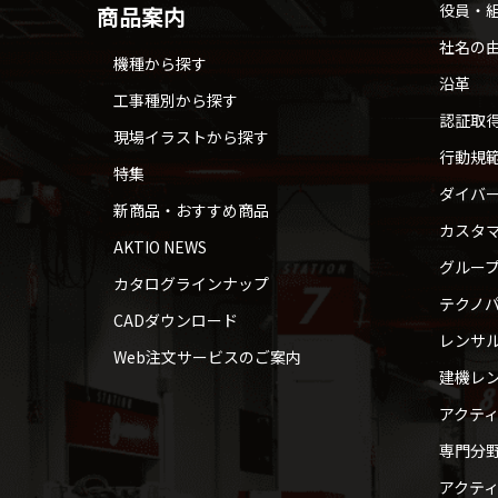
役員・
商品案内
社名の
機種から探す
沿革
工事種別から探す
認証取
現場イラストから探す
行動規
特集
ダイバ
新商品・おすすめ商品
カスタ
AKTIO NEWS
グルー
カタログラインナップ
テクノパ
CADダウンロード
レンサ
Web注文サービスのご案内
建機レ
アクテ
専門分
アクテ