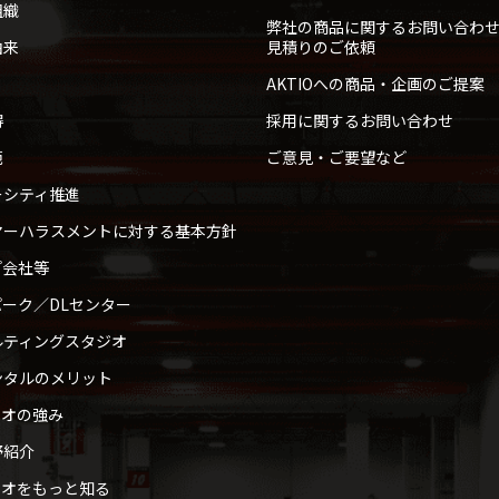
組織
弊社の商品に関するお問い合わ
由来
見積りのご依頼
AKTIOへの商品・企画のご提案
得
採用に関するお問い合わせ
範
ご意見・ご要望など
ーシティ推進
マーハラスメントに対する基本方針
プ会社等
ーク／DLセンター
ルティングスタジオ
ンタルのメリット
ィオの強み
野紹介
ィオをもっと知る