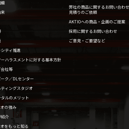
組織
弊社の商品に関するお問い合わ
由来
見積りのご依頼
AKTIOへの商品・企画のご提案
得
採用に関するお問い合わせ
範
ご意見・ご要望など
ーシティ推進
マーハラスメントに対する基本方針
プ会社等
ーク／DLセンター
ルティングスタジオ
ンタルのメリット
ィオの強み
野紹介
ィオをもっと知る