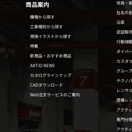
役員・
商品案内
社名の
機種から探す
沿革
工事種別から探す
認証取
現場イラストから探す
行動規
特集
ダイバ
新商品・おすすめ商品
カスタ
AKTIO NEWS
グルー
カタログラインナップ
テクノパ
CADダウンロード
レンサ
Web注文サービスのご案内
建機レ
アクテ
専門分
アクテ