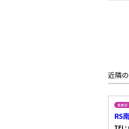
近隣の
事業部
RS
TEL: