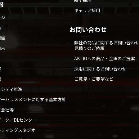
新卒採用
報
キャリア採用
ージ
要
お問い合わせ
組織
弊社の商品に関するお問い合わ
由来
見積りのご依頼
AKTIOへの商品・企画のご提案
得
採用に関するお問い合わせ
範
ご意見・ご要望など
ーシティ推進
マーハラスメントに対する基本方針
プ会社等
ーク／DLセンター
ルティングスタジオ