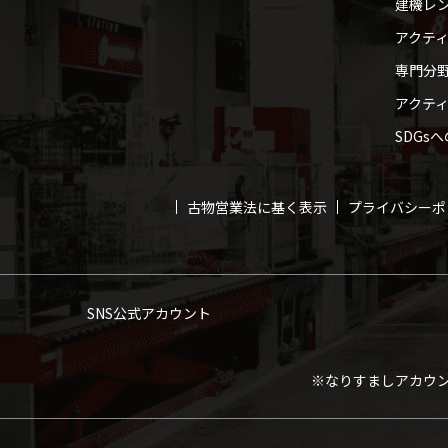
建機レ
アクテ
専門分
アクテ
SDGs
古物営業法に基く表示
プライバシーポ
SNS公式アカウント
※なりすましアカウ