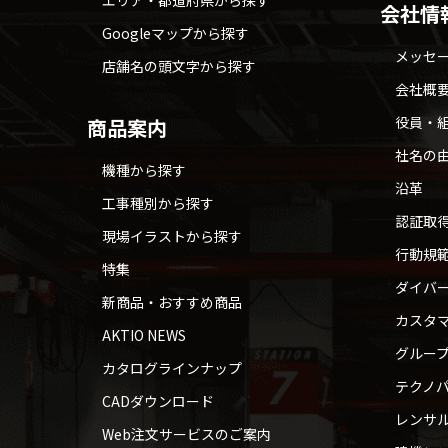
エリア・都道府県から探す
会社情
Googleマップから探す
メッセ
店舗名の頭文字から探す
会社概
役員・
商品案内
社名の
機種から探す
沿革
工事種別から探す
認証取
現場イラストから探す
行動規
特集
ダイバ
新商品・おすすめ商品
カスタ
AKTIO NEWS
グルー
カタログラインナップ
テクノパ
CADダウンロード
レンサ
Web注文サービスのご案内