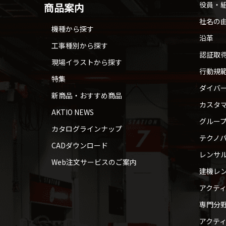
役員・
商品案内
社名の
機種から探す
沿革
工事種別から探す
認証取
現場イラストから探す
行動規
特集
ダイバ
新商品・おすすめ商品
カスタ
AKTIO NEWS
グルー
カタログラインナップ
テクノパ
CADダウンロード
レンサ
Web注文サービスのご案内
建機レ
アクテ
専門分
アクテ