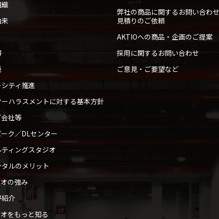
組織
弊社の商品に関するお問い合わ
由来
見積りのご依頼
AKTIOへの商品・企画のご提案
得
採用に関するお問い合わせ
範
ご意見・ご要望など
ーシティ推進
マーハラスメントに対する基本方針
プ会社等
ーク／DLセンター
ルティングスタジオ
ンタルのメリット
ィオの強み
野紹介
ィオをもっと知る