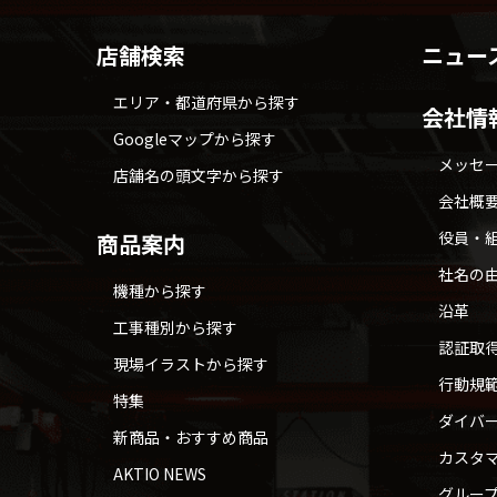
店舗検索
ニュー
エリア・都道府県から探す
会社情
Googleマップから探す
メッセ
店舗名の頭文字から探す
会社概
役員・
商品案内
社名の
機種から探す
沿革
工事種別から探す
認証取
現場イラストから探す
行動規
特集
ダイバ
新商品・おすすめ商品
カスタ
AKTIO NEWS
グルー