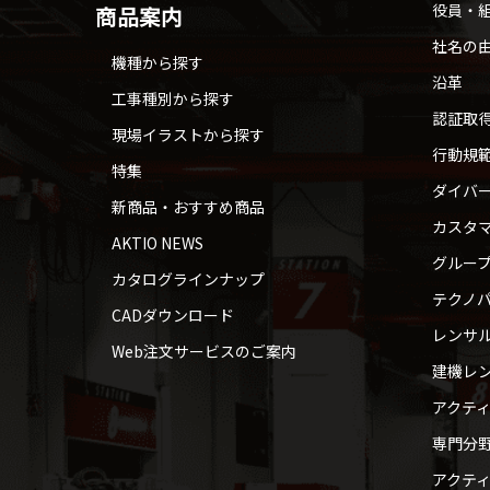
役員・
商品案内
社名の
機種から探す
沿革
工事種別から探す
認証取
現場イラストから探す
行動規
特集
ダイバ
新商品・おすすめ商品
カスタ
AKTIO NEWS
グルー
カタログラインナップ
テクノパ
CADダウンロード
レンサ
Web注文サービスのご案内
建機レ
アクテ
専門分
アクテ