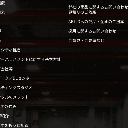
組織
弊社の商品に関するお問い合わ
由来
見積りのご依頼
AKTIOへの商品・企画のご提案
得
採用に関するお問い合わせ
範
ご意見・ご要望など
ーシティ推進
マーハラスメントに対する基本方針
プ会社等
ーク／DLセンター
ルティングスタジオ
ンタルのメリット
ィオの強み
野紹介
ィオをもっと知る