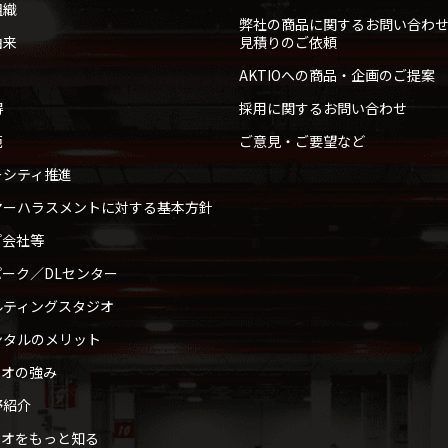
組織
弊社の商品に関するお問い合わ
由来
見積りのご依頼
AKTIOへの商品・企画のご提案
得
採用に関するお問い合わせ
範
ご意見・ご要望など
ーシティ推進
マーハラスメントに対する基本方針
プ会社等
ーク／DLセンター
ルティングスタジオ
ンタルのメリット
ィオの強み
野紹介
ィオをもっと知る