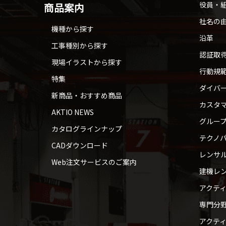
役員・
商品案内
社名の
機種から探す
沿革
工事種別から探す
認証取
現場イラストから探す
行動規
特集
ダイバ
新商品・おすすめ商品
カスタ
AKTIO NEWS
グルー
カタログラインナップ
テクノパ
CADダウンロード
レンサ
Web注文サービスのご案内
建機レ
アクテ
専門分
アクテ