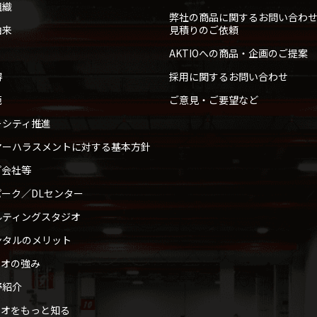
組織
弊社の商品に関するお問い合わ
由来
見積りのご依頼
AKTIOへの商品・企画のご提案
得
採用に関するお問い合わせ
範
ご意見・ご要望など
ーシティ推進
マーハラスメントに対する基本方針
プ会社等
ーク／DLセンター
ルティングスタジオ
ンタルのメリット
ィオの強み
野紹介
ィオをもっと知る