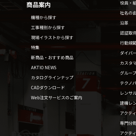
役員・
商品案内
社名の
機種から探す
沿革
工事種別から探す
認証取
現場イラストから探す
行動規
特集
ダイバ
新商品・おすすめ商品
カスタ
AKTIO NEWS
グルー
カタログラインナップ
テクノパ
CADダウンロード
レンサ
Web注文サービスのご案内
建機レ
アクテ
専門分
アクテ