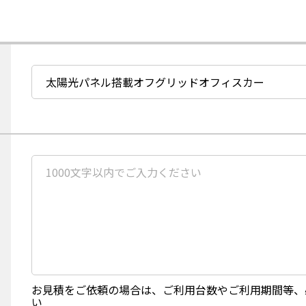
必
須
項
目
商
品
名
又
必
は
須
商
項
品
目
コ
お
ー
問
ド
い
の
合
ご
わ
入
せ
力
内
お見積をご依頼の場合は、ご利用台数やご利用期間等、
容
い