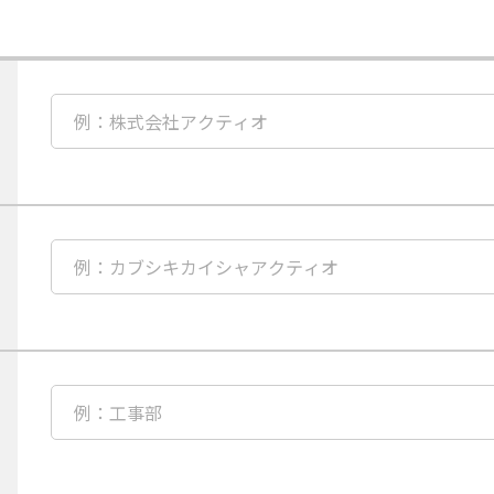
営
業
所
の
選
択
必
肢
須
が
項
表
目
示
貴
さ
社
れ
名
ま
の
必
す
ご
須
入
項
力
目
貴
社
名
を
任
全
意
角
項
カ
目
タ
部
カ
署