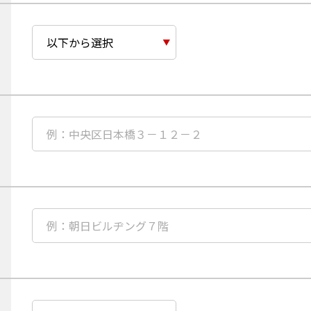
便
便
タ
番
番
ン
号
号
郵
必
の
の
便
須
上
下
番
項
3
4
号
目
桁
桁
入
都
を
を
力
道
半
半
後
府
角
角
「住
県
必
数
数
所
を
須
字
字
検
以
項
で
で
索」
下
目
ご
ご
ボ
か
市
入
入
タ
ら
区
力
力
ン
選
町
を
択
村
任
押
か
意
下
ら
項
す
番
目
る
地
建
と
ま
物
「都
で
名
道
府
任