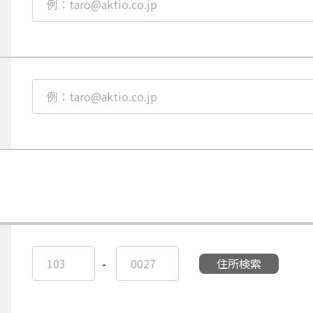
名
須
の
項
フ
目
リ
メ
ガ
ー
ナ
ル
を
ア
必
全
ド
須
角
レ
項
カ
ス
目
タ
を
確
カ
ご
認
ナ
入
用
で
力
メ
ご
ー
入
ル
力
ア
ド
レ
ス
任
任
住
の
-
意
意
所
ご
項
項
検
入
目
目
索
力
郵
郵
ボ