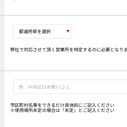
の
ご
入
力
必
須
項
目
ご
弊社で対応させて頂く営業所を特定するのに必要となり
使
用
予
定
場
所
任
の
意
都
項
道
目
府
ご
県
市区町村名等をできるだけ具体的にご記入ください
使
を
※使用場所未定の場合は「未定」とご記入ください
用
選
予
択
定