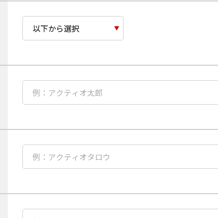
ナ
名
で
の
必
ご
ご
須
入
入
項
力
力
目
業
種
を
選
必
択
須
項
目
ご
担
当
者
必
名
須
の
項
ご
目
入
ご
力
担
当
者
必