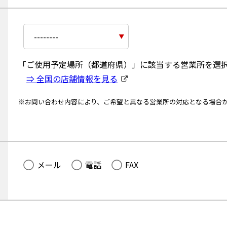
場
所
の
任
市
意
区
項
町
目
村
ご
「ご使用予定場所（都道府県）」に該当する営業所を選
名
使
等
⇒ 全国の店舗情報を見る
用
の
予
ご
定
入
※お問い合わせ内容により、ご希望と異なる営業所の対応となる場合
場
力
所
の
都
道
府
ご希
メール
電話
FAX
県
望の
を
連絡
選
方法
択
（必
す
須）
る
と