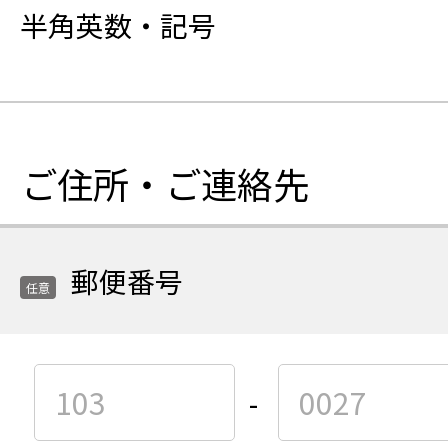
力
目
半角英数・記号
確
認
用
メ
ー
ご住所・ご連絡先
ル
ア
ド
レ
郵便番号
任意
ス
の
ご
任
任
入
-
意
意
力
項
項