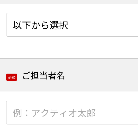
入
力
必
須
項
目
業
種
を
ご担当者名
選
必須
択
必
須
項
目