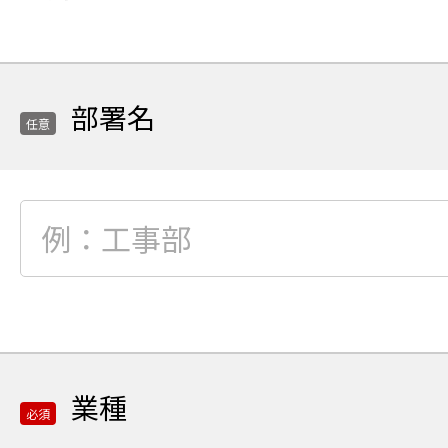
貴
社
名
を
部署名
全
任意
角
カ
タ
任
カ
意
ナ
項
で
目
ご
部
入
署
力
名
業種
の
必須
ご