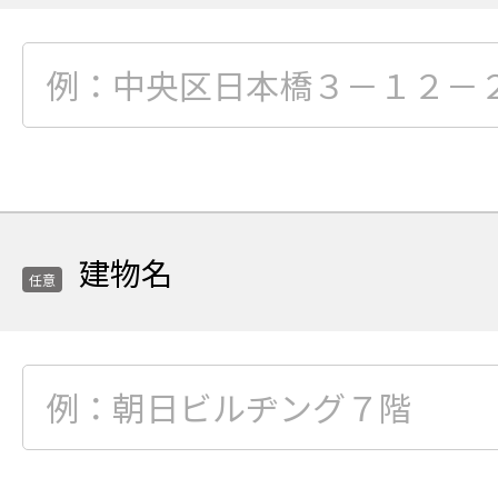
ご
ご
以
入
入
必
下
力
力
須
か
項
ら
目
選
市
択
区
町
建物名
村
任意
か
ら
番
任
地
意
ま
項
で
目