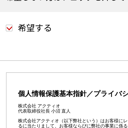
角
角
数
数
字
字
希望する
で
で
入
入
力
力