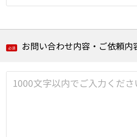
項
目
商
品
名
お問い合わせ内容・ご依頼内
又
必須
は
商
品
必
コ
須
ー
項
ド
目
の
お
ご
問
入
い