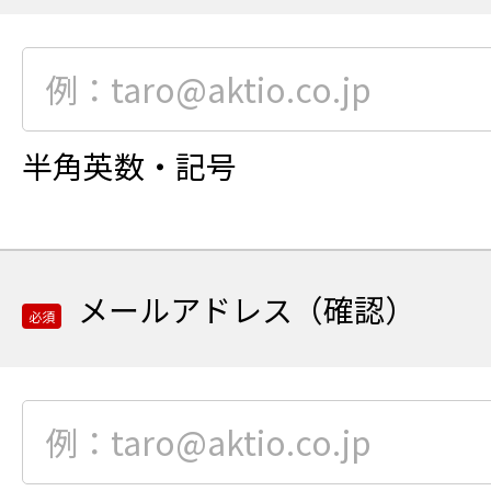
フ
リ
必
ガ
須
ナ
項
を
目
半角英数・記号
全
メ
角
ー
カ
ル
タ
ア
メールアドレス（確認）
カ
ド
必須
ナ
レ
で
ス
ご
を
必
入
ご
須
力
入
項