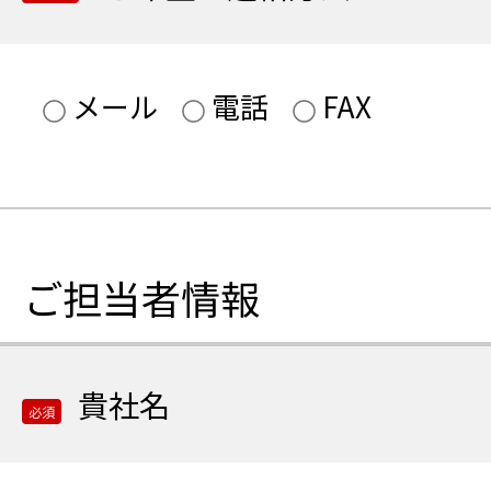
択
す
る
ご希
メール
電話
FAX
と
望の
営
連絡
業
方法
所
（必
の
選
須）
ご担当者情報
択
肢
が
貴社名
表
必須
示
さ