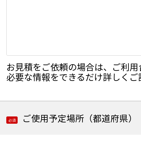
力
合
わ
せ
内
容
の
ご
入
お見積をご依頼の場合は、ご利用
力
必要な情報をできるだけ詳しくご
ご使用予定場所（都道府県）
必須