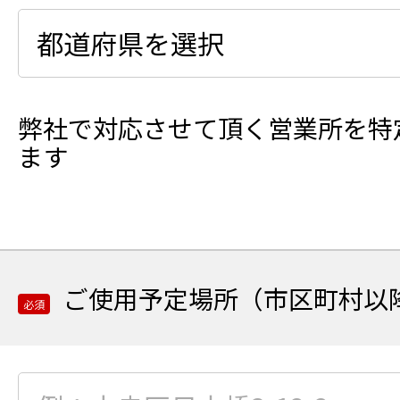
必
須
項
目
ご
弊社で対応させて頂く営業所を特
使
ます
用
予
定
場
所
ご使用予定場所（市区町村以
の
必須
都
道
府
任