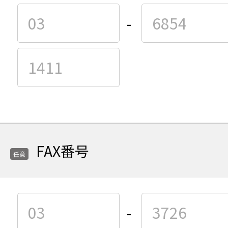
必
必
-
須
須
項
項
目
目
電
電
話
話
番
番
号
号
の
の
1
2
FAX番号
つ
つ
任意
目
目
の
の
任
任
グ
グ
-
意
意
ル
ル