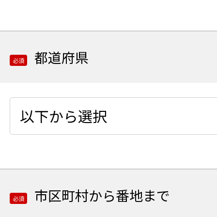
目
目
郵
郵
便
便
番
番
都道府県
号
号
必須
の
の
上
下
必
3
4
須
桁
桁
項
を
を
目
半
半
都
角
角
道
数
数
府
字
字
市区町村から番地まで
県
必須
で
で
を