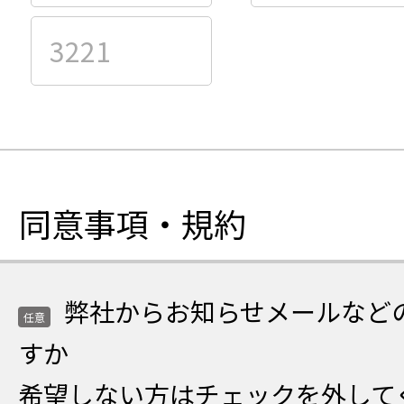
項
項
ー
ー
目
目
プ
プ
FAX
FAX
を
を
番
番
半
半
号
号
角
角
の
の
数
数
1
2
字
字
つ
つ
で
で
目
目
入
同意事項・規約
入
の
の
力
力
グ
グ
ル
ル
弊社からお知らせメールなど
ー
ー
任意
プ
プ
すか
を
を
希望しない方はチェックを外して
半
半