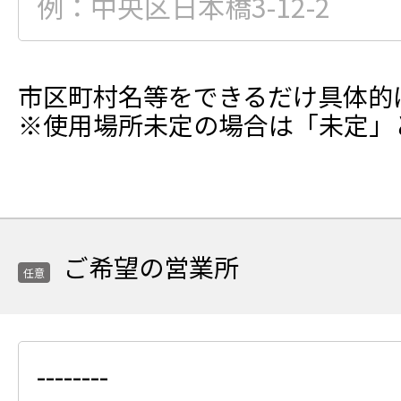
県
意
を
項
選
目
択
ご
市区町村名等をできるだけ具体的
使
※使用場所未定の場合は「未定」
用
予
定
場
所
ご希望の営業所
の
任意
市
区
町
任
村
意
名