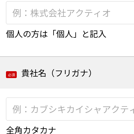
れ
必
ま
須
す
項
目
個人の方は「個人」と記入
貴
社
名
の
貴社名（フリガナ）
ご
必須
入
力
必
須
項
目
全角カタカナ