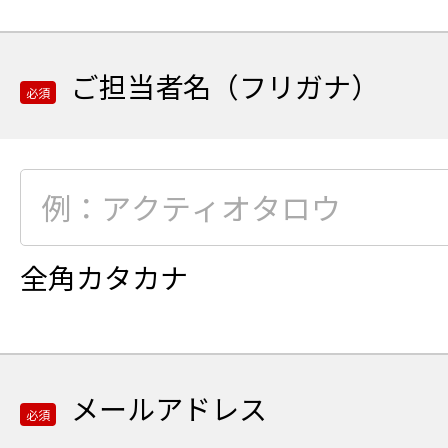
ご
担
当
ご担当者名（フリガナ）
者
必須
名
の
ご
必
入
須
力
項
目
全角カタカナ
ご
担
当
者
メールアドレス
名
必須
の