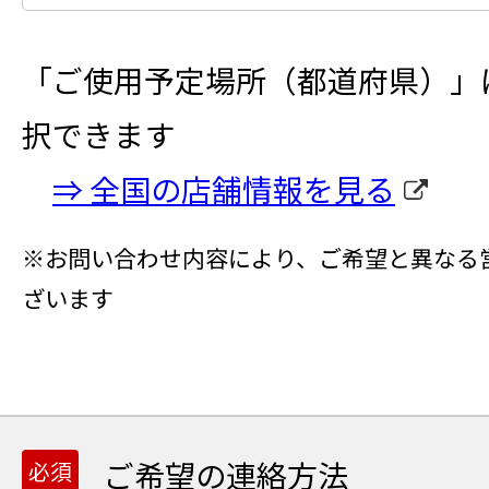
項
等
目
の
ご
「ご使用予定場所（都道府県）」
ご
使
入
用
択できます
力
予
⇒ 全国の店舗情報を見る
定
場
所
※お問い合わせ内容により、ご希望と異なる
の
ざいます
都
道
府
県
を
ご希望の連絡方法
選