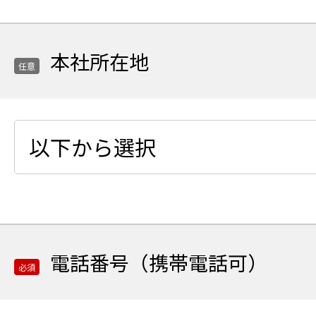
建
物
名
本社所在地
任意
任
意
項
目
本
社
所
電話番号（携帯電話可）
在
必須
地