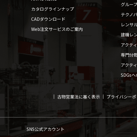
グルー
カタログラインナップ
テクノパ
CADダウンロード
レンサ
Web注文サービスのご案内
建機レ
アクテ
専門分
アクテ
SDGs
古物営業法に基く表示
プライバシーポ
SNS公式アカウント