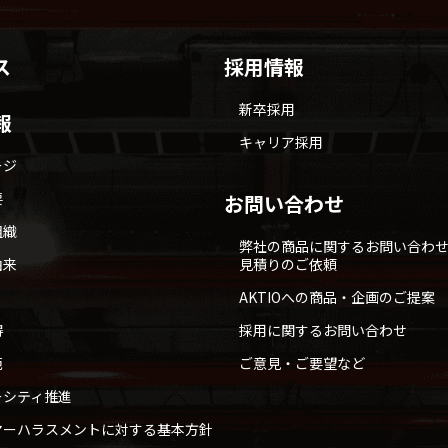
ス
採用情報
新卒採用
報
キャリア採用
ージ
要
お問い合わせ
組織
弊社の商品に関するお問い合わ
由来
見積りのご依頼
AKTIOへの商品・企画のご提案
得
採用に関するお問い合わせ
範
ご意見・ご要望など
ーシティ推進
マーハラスメントに対する基本方針