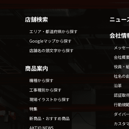
店舗検索
ニュー
エリア・都道府県から探す
会社情
Googleマップから探す
メッセ
店舗名の頭文字から探す
会社概
役員・
商品案内
社名の
機種から探す
沿革
工事種別から探す
認証取
現場イラストから探す
行動規
特集
ダイバ
新商品・おすすめ商品
カスタ
AKTIO NEWS