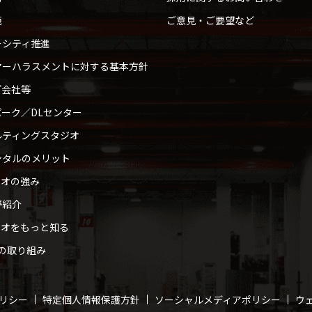
範
ご意見・ご要望など
ーシティ推進
マーハラスメントに対する基本方針
プ会社等
ーク／DLセンター
ルティングスタジオ
ンタルのメリット
ィオの強み
野紹介
ィオをもっと知る
への取り組み
リシー
特定個人情報保護方針
ソーシャルメディアポリシー
ウ