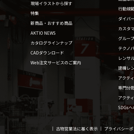
現場イラストから探す
行動規
特集
ダイバ
新商品・おすすめ商品
カスタ
AKTIO NEWS
グルー
カタログラインナップ
テクノパ
CADダウンロード
レンサ
Web注文サービスのご案内
建機レ
アクテ
専門分
アクテ
SDGs
古物営業法に基く表示
プライバシーポ