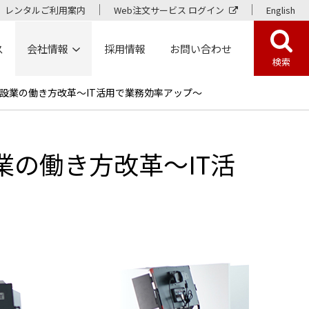
レンタルご利用案内
Web注文サービス ログイン
English
ス
会社情報
採用情報
お問い合わせ
検索
設業の働き方改革～IT活用で業務効率アップ～
の働き方改革～IT活