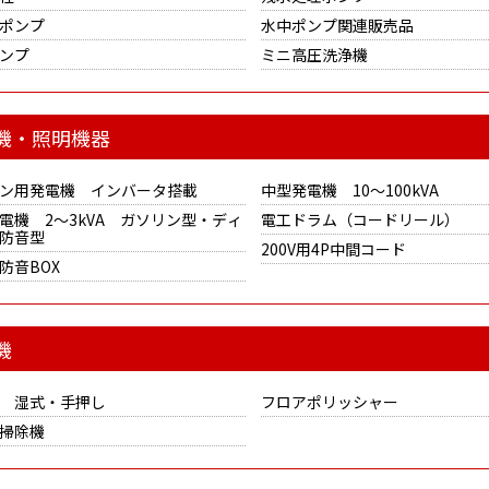
ポンプ
水中ポンプ関連販売品
ンプ
ミニ高圧洗浄機
機・照明機器
ン用発電機 インバータ搭載
中型発電機 10～100kVA
電機 2～3kVA ガソリン型・ディ
電工ドラム（コードリール）
防音型
200V用4P中間コード
防音BOX
機
 湿式・手押し
フロアポリッシャー
掃除機