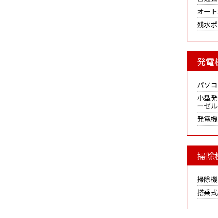
オート
残水ポ
発電
パソコ
小型発
ーゼル
発電機
掃除
掃除機
搭乗式