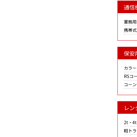
通信
業務用
携帯式
保安
カラー
RSコ
コーン
レン
2t・
軽トラ