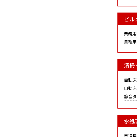
ビル
業務用
業務用
清掃
自動床
自動床
静音タ
水処
普通揚