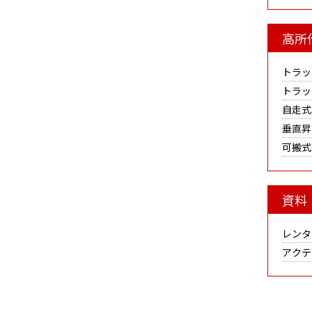
高所
トラッ
トラッ
自走式
垂直昇
可搬式
資料
レンタ
アクテ