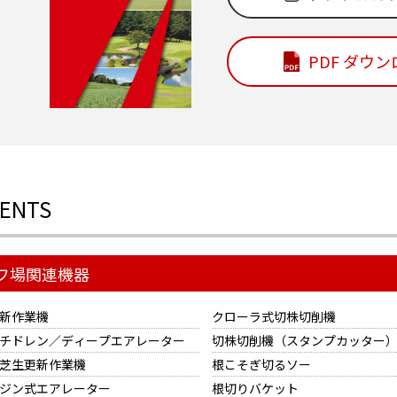
PDF ダウ
ENTS
フ場関連機器
新作業機
クローラ式切株切削機
チドレン／ディープエアレーター
切株切削機（スタンプカッター
芝生更新作業機
根こそぎ切るソー
ジン式エアレーター
根切りバケット