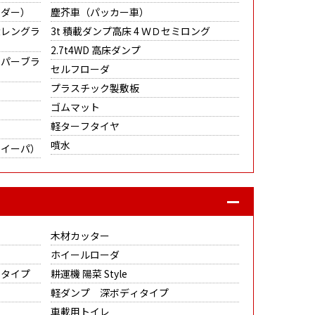
ンダー）
塵芥車（パッカー車）
大レングラ
3t 積載ダンプ高床 4 ＷＤセミロング
2.7t4WD 高床ダンプ
ーパーブラ
セルフローダ
プラスチック製敷板
ゴムマット
軽ターフタイヤ
噴水
スイーパ）
木材カッター
ホイールローダ
ラタイプ
耕運機 陽菜 Style
軽ダンプ 深ボディタイプ
車載用トイレ