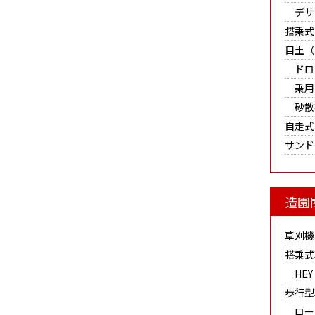
デサ
搭乗式
目土（
ドロ
乗用
砂散
自走式
サンド
造園
草刈機
搭乗式
HEY 
歩行型
ロー