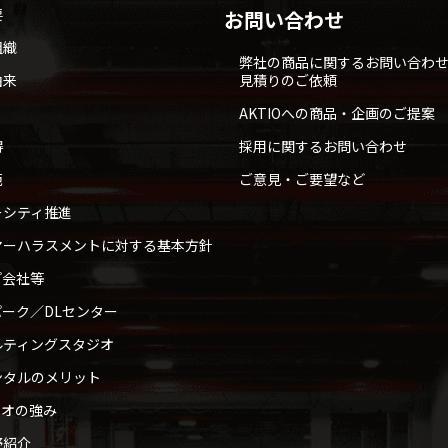
要
お問い合わせ
組織
弊社の商品に関するお問い合わ
由来
見積りのご依頼
AKTIOへの商品・企画のご提案
得
採用に関するお問い合わせ
範
ご意見・ご要望など
ーシティ推進
マーハラスメントに対する基本方針
プ会社等
ーク／DLセンター
ルティングスタジオ
ンタルのメリット
ィオの強み
野紹介