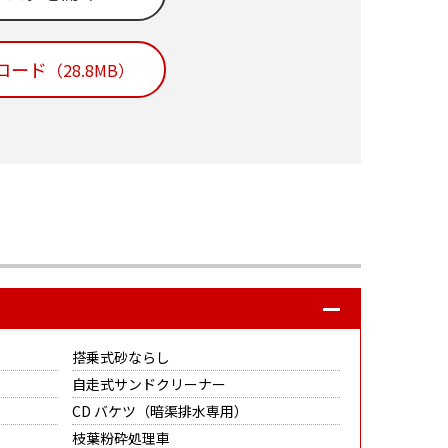
ンロード
（28.8MB）
搭乗式砂ならし
）
自走式サンドクリーナー
CD バケツ（暗渠排水専用）
枝葉粉砕処理車