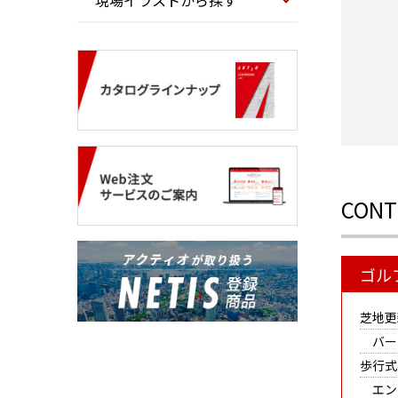
現場イラストから探す
CONT
ゴル
芝地更
バー
歩行式
エン