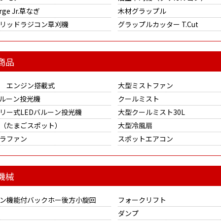
ge Jr.草なぎ
木材グラップル
リッドラジコン草刈機
グラップルカッター T.Cut
商品
 エンジン搭載式
大型ミストファン
バルーン投光機
クールミスト
リー式LEDバルーン投光機
大型クールミスト30L
（たまごスポット）
大型冷風扇
ラファン
スポットエアコン
機械
ン機能付バックホー後方小旋回
フォークリフト
ダンプ