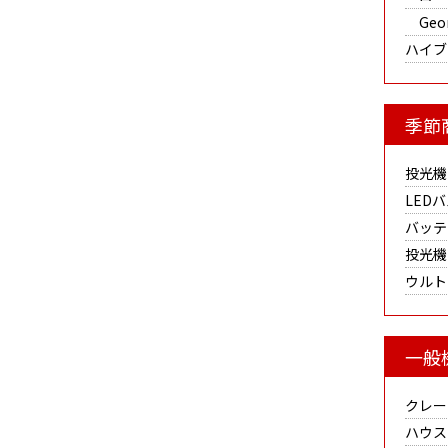
Geor
ハイブ
季節
投光機
LED
バッテ
投光機
ウルト
一般
クレー
ハウス