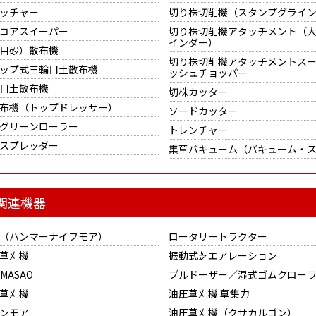
ッチャー
切り株切削機（スタンプグライ
コアスイーパー
切り株切削機アタッチメント（
インダー）
目砂）散布機
切り株切削機アタッチメントス
ップ式三輪目土散布機
ッシュチョッパー
目土散布機
切株カッター
布機（トップドレッサー）
ソードカッター
グリーンローラー
トレンチャー
スプレッダー
集草バキューム（バキューム・
関連機器
（ハンマーナイフモア）
ロータリートラクター
草刈機
振動式芝エアレーション
MASAO
ブルドーザー／湿式ゴムクロー
草刈機
油圧草刈機 草集力
ンモア
油圧草刈機（クサカルゴン）