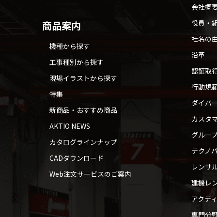
会社概
役員・
商品案内
社名の
機種から探す
沿革
工事種別から探す
認証取
現場イラストから探す
行動規
特集
ダイバ
新商品・おすすめ商品
カスタ
AKTIO NEWS
グルー
カタログラインナップ
テクノパ
CADダウンロード
レンサ
Web注文サービスのご案内
建機レ
アクテ
専門分