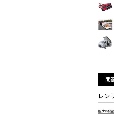
関
レン
風力発電