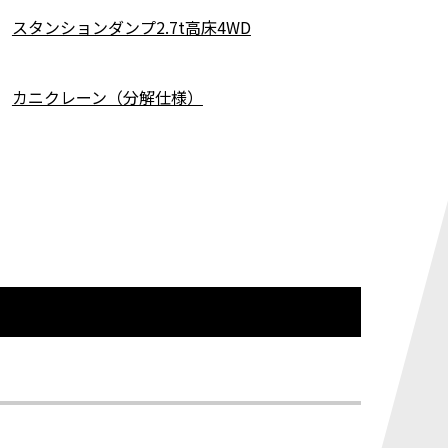
スタンションダンプ2.7t高床4WD
カニクレーン（分解仕様）