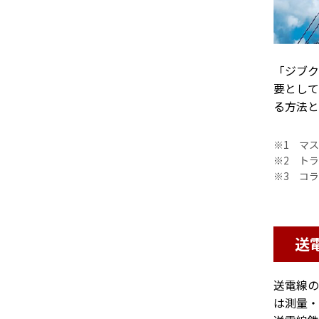
「ジブク
要として
る方法と
※1 マ
※2 ト
※3 コ
送
送電線の
は測量・