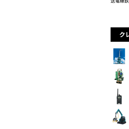
送電線鉄
ク