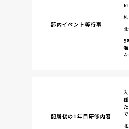
R
札
部内イベント等行事
北
5
海
を
入
種
た
で
配属後の1年目研修内容
北