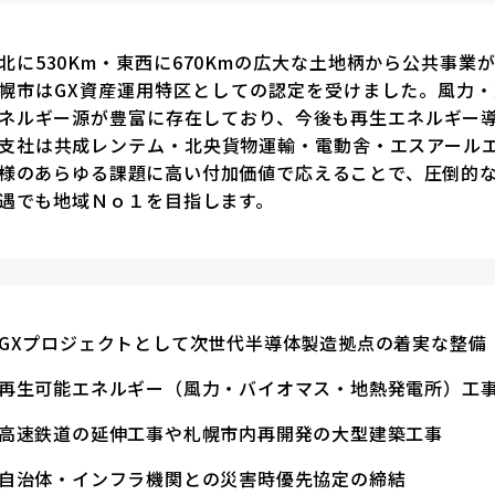
北に530Km・東西に670Kmの広大な土地柄から公共事
幌市はGX資産運用特区としての認定を受けました。風力
ネルギー源が豊富に存在しており、今後も再生エネルギー
支社は共成レンテム・北央貨物運輸・電動舎・エスアール
様のあらゆる課題に高い付加価値で応えることで、圧倒的
遇でも地域Ｎｏ１を目指します。
GXプロジェクトとして次世代半導体製造拠点の着実な整備
再生可能エネルギー（風力・バイオマス・地熱発電所）工
高速鉄道の延伸工事や札幌市内再開発の大型建築工事
自治体・インフラ機関との災害時優先協定の締結