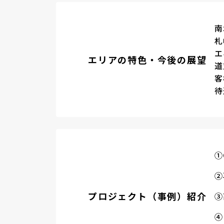
南
札
エ
エリアの特色・今後の展望
道
客
待
①
②
プロジェクト（事例）紹介
③
④