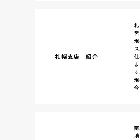
札
営
現
ス
札幌支店 紹介
仕
ま
す
現
今
南
地