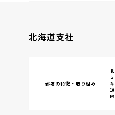
北海道支社
北
３
部署の特徴・取り組み
な
道
限