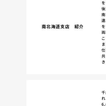
を
後
南
連
南北海道支店 紹介
を
両
こ
ま
仕
共
き
千
れ
6