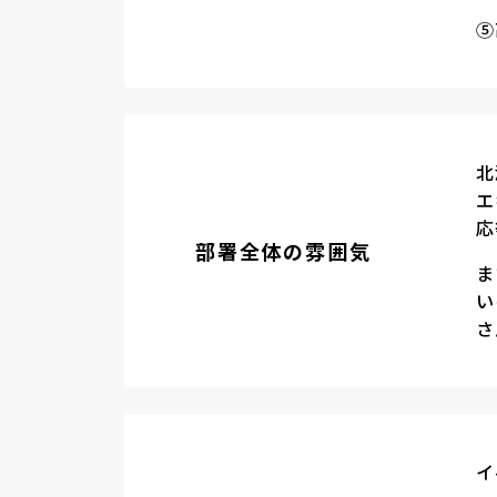
⑤
北
エ
応
部署全体の雰囲気
ま
い
さ
イ