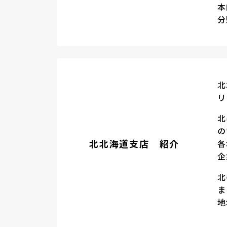
本
分
北
リ
北
の
北北海道支店 紹介
各
企
北
ま
地