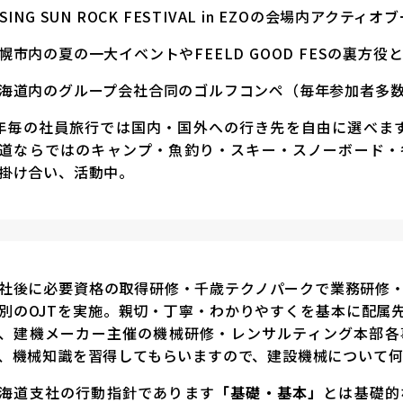
ISING SUN ROCK FESTIVAL in EZOの会場内アク
幌市内の夏の一大イベントやFEELD GOOD FESの裏方役
海道内のグループ会社合同のゴルフコンペ（毎年参加者多
年毎の社員旅行では国内・国外への行き先を自由に選べます
道ならではのキャンプ・魚釣り・スキー・スノーボード・
掛け合い、活動中。
社後に必要資格の取得研修・千歳テクノパークで業務研修
別のOJTを実施。親切・丁寧・わかりやすくを基本に配属
、建機メーカー主催の機械研修・レンサルティング本部各
、機械知識を習得してもらいますので、建設機械について
海道支社の行動指針であります
「基礎・基本」
とは基礎的