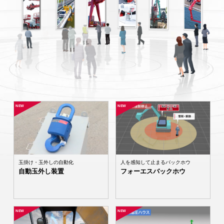
NEW
NEW
玉掛け・玉外しの自動化
人を感知して止まるバックホウ
自動玉外し装置
フォーエスバックホウ
NEW
NEW