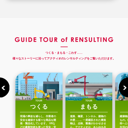
つくる・まもる・こわす……
様々なストーリーに沿ってアクティオのレンサルティングをご覧いただけます。
TOUR
TOUR
つくる
まもる
現場の事故を減らし、作業者の
道路、橋梁、トンネル、建物の
建築物
安全を確保する様々な商品を開
外壁……。一度建設された構造
もの。
発・製品化しています。
VRな
物は、点検、整備がかかせませ
街へと
どの最新技術を使った安全・安
ん。アクティオは、あらゆる点
生活の