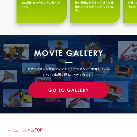
心に関わるサービスをご覧くだ
検や整備に対応すべく様々な機
作業で
さい。
械をレンサルティングしていま
るのも
す。
アクティオレンサルティングミュージアムでご紹介している
すべての動画を観ることができます。
- ミュージアムTOP