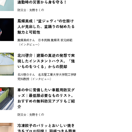
通勤時の災害から身を守る！
防災士：矢野きくの
鳳蝶美成｜"盆ジョヴィ"の仕掛け
人が見出した、盆踊りの秘めたる
魅力と可能性
鳳蝶美成さん 日本民踊 鳳蝶流 家元師範
〈インタビュー〉
北川啓介｜建築の真逆の発想で実
現したインスタントハウス。「強
いものをつくる」からの脱却
北川啓介さん 名古屋工業大学大学院工学研
究科教授〈インタビュー〉
車の中に常備したい車載用防災グ
ッズ｜最低限必要なものリスト。
おすすめの無料防災アプリもご紹
介
防災士：矢野きくの
冷凍餃子のパリッとおいしい焼き
方をプロが伝授！ 羽根つきも簡単