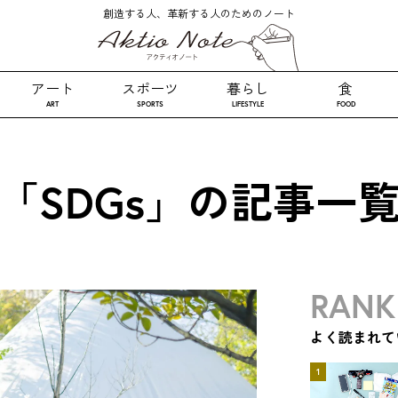
創造する人、革新する人のためのノート
アート
スポーツ
暮らし
食
ART
SPORTS
LIFESTYLE
FOOD
「SDGs」の記事一
RANK
よく読まれて
1