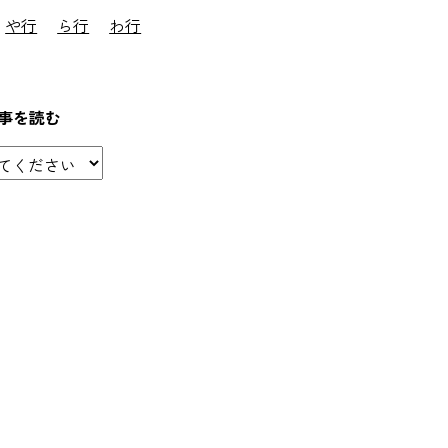
や行
ら行
わ行
事を読む