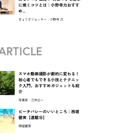
に焼くコツとは｜小野寺力おすす
め...
ぎょうざジョッキー：小野寺 力
ARTICLE
スマホ動画撮影が劇的に変わる！
初心者でもできる小技とテクニッ
ク入門。おすすめガジェットも紹
介
写真家：三井公一
ビーチバレーのいいところ｜西堀
健実【連載⑯】
西堀健実