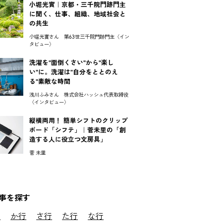
小堀光實｜京都・三千院門跡門主
に聞く、仕事、組織、地域社会と
の共生
小堀光實さん 第63世三千院門跡門主〈イン
タビュー〉
洗濯を"面倒くさい"から"楽し
い"に。洗濯は"自分をととのえ
る"素敵な時間
浅川ふみさん 株式会社ハッシュ代表取締役
〈インタビュー〉
縦横両用！ 簡単シフトのクリップ
ボード「シフテ」｜菅未里の「創
造する人に役立つ文房具」
菅 未里
事を探す
行
か行
さ行
た行
な行