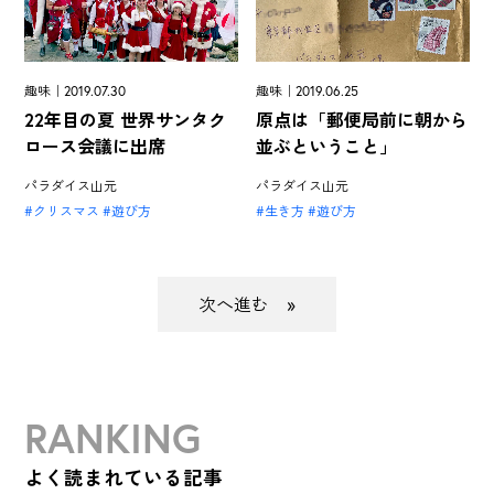
趣味｜2019.07.30
趣味｜2019.06.25
22年目の夏 世界サンタク
原点は「郵便局前に朝から
ロース会議に出席
並ぶということ」
パラダイス山元
パラダイス山元
クリスマス
遊び方
生き方
遊び方
»
RANKING
よく読まれている記事