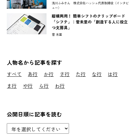
浅川ふみさん 株式会社ハッシュ代表取締役〈インタビ
ュー〉
縦横両用！ 簡単シフトのクリップボード
「シフテ」｜菅未里の「創造する人に役立
つ文房具」
菅 未里
人物名から記事を探す
すべて
あ行
か行
さ行
た行
な行
は行
ま行
や行
ら行
わ行
公開日順に記事を読む