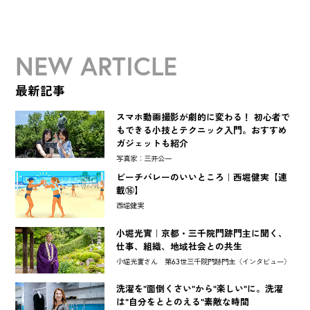
NEW ARTICLE
最新記事
スマホ動画撮影が劇的に変わる！ 初心者で
もできる小技とテクニック入門。おすすめ
ガジェットも紹介
写真家：三井公一
ビーチバレーのいいところ｜西堀健実【連
載⑯】
西堀健実
小堀光實｜京都・三千院門跡門主に聞く、
仕事、組織、地域社会との共生
小堀光實さん 第63世三千院門跡門主〈インタビュー〉
洗濯を"面倒くさい"から"楽しい"に。洗濯
は"自分をととのえる"素敵な時間