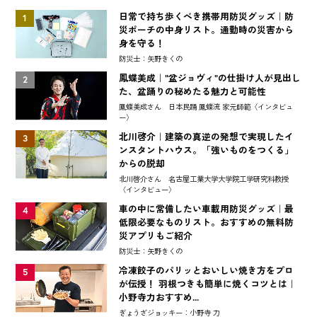
日常で持ち歩くべき携帯用防災グッズ｜防
1
災ポーチの中身リスト。通勤時の災害から
身を守る！
防災士：矢野きくの
鳳蝶美成｜"盆ジョヴィ"の仕掛け人が見出し
2
た、盆踊りの秘めたる魅力と可能性
鳳蝶美成さん 日本民踊 鳳蝶流 家元師範〈インタビュ
ー〉
北川啓介｜建築の真逆の発想で実現したイ
3
ンスタントハウス。「強いものをつくる」
からの脱却
北川啓介さん 名古屋工業大学大学院工学研究科教授
〈インタビュー〉
車の中に常備したい車載用防災グッズ｜最
4
低限必要なものリスト。おすすめの無料防
災アプリもご紹介
防災士：矢野きくの
冷凍餃子のパリッとおいしい焼き方をプロ
5
が伝授！ 羽根つきも簡単に焼くコツとは｜
小野寺力おすすめ...
ぎょうざジョッキー：小野寺 力